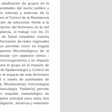
clasificación de grupos en la
ntidades del sector público y
ión internas y externas de la
ra el Control de la Resistencia
ión de soluciones frente a la
cripción del fenómeno en la red
ilancia, el trabajo con los 21
al de Salud respaldan nuestra
onformación de redes regionales
) que permitan como en bogota
pectos Microbiológicos de la
ecular con aspectos clínico -
 microorganismos y su impacto
para el grupo es el impacto de
a de Epidemiología y Control de
zar el impacto de este fenómeno
d a través de actividades de
ía, Micobacterias, Inmunología)
Ginecología, Pediatría) permite
n respaldo metodológico de
etivo principal para estos dos
stigación, docencia y extensión