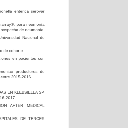
onella enterica serovar
ilmarray®; para neumonía
on sospecha de neumonía.
niversidad Nacional de
io de cohorte
ciones en pacientes con
umoniae productores de
 entre 2015-2016
S EN KLEBSIELLA SP.
16-2017
ION AFTER MEDICAL
PITALES DE TERCER