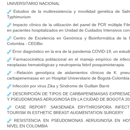
UNIVERSITARIO NACIONAL
Estudios de la multiresistencia y movilidad genética de Salm
Typhimurium
Impacto clínico de la utilización del panel de PCR múltiple F
en pacientes hospitalizados en Unidad de Cuidados Intensivos c
Centro de Excelencia en Genómica y Bioinformática de la U
Colombia - CEGBio
Error diagnóstico en la era de la pandemia COVID-19, un estud
Farmacocinética poblacional en el manejo empírico de infec
neoplasias hematológicas y neutropenia febril posquimioterapia.
--Relación genotípica de aislamientos clínicos de K. pne
carbapenemasas en un Hospital Universitario de Bogotá-Colombia
Infección por virus Zika y Síndrome de Guillain Barré
DESCRIPCIÓN DE TIPOS DE CARBAPENEMASAS EXPRESADA
Y PSEUDOMONAS AERUGINOSA EN LA CIUDAD DE BOGOTÁ 20
CASE REPORT: SAKSENAEA ERYTHROSPORA INFECT
TOURISM IN ESTHETIC BREAST AUGMENTATION SURGERY
RESISTENCIA EN PSEUDOMONAS AERUGINOSA EN HOS
NIVEL EN COLOMBIA