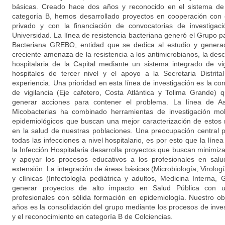
básicas. Creado hace dos años y reconocido en el sistema de 
categoría B, hemos desarrollado proyectos en cooperación con e
privado y con la financiación de convocatorias de investigac
Universidad. La línea de resistencia bacteriana generó el Grupo pa
Bacteriana GREBO, entidad que se dedica al estudio y generac
creciente amenaza de la resistencia a los antimicrobianos, la des
hospitalaria de la Capital mediante un sistema integrado de vig
hospitales de tercer nivel y el apoyo a la Secretaria Distrit
experiencia. Una prioridad en esta línea de investigación es la c
de vigilancia (Eje cafetero, Costa Atlántica y Tolima Grande
generar acciones para contener el problema. La línea de As
Micobacterias ha combinado herramientas de investigación mol
epidemiológicos que buscan una mejor caracterización de estos
en la salud de nuestras poblaciones. Una preocupación central 
todas las infecciones a nivel hospitalario, es por esto que la líne
la Infección Hospitalaria desarrolla proyectos que buscan minimi
y apoyar los procesos educativos a los profesionales en salu
extensión. La integración de áreas básicas (Microbiología, Virolog
y clínicas (Infectología pediátrica y adultos, Medicina Interna, 
generar proyectos de alto impacto en Salud Pública con u
profesionales con sólida formación en epidemiología. Nuestro obj
años es la consolidación del grupo mediante los procesos de inve
y el reconocimiento en categoría B de Colciencias.