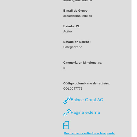
allealc@unal.edu.co
E-mail de Grupo:
allealc@unal.edu.co
Estado UN:
Activo
Estado en Scienti:
Categorizado
Categoría en Minciencias:
B
Código colombiano de registro:
COL0047771
Enlace GrupLAC
Página externa
Descargar resultado de búsqueda