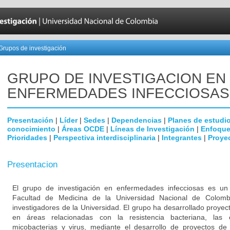
Grupos de investigación
GRUPO DE INVESTIGACION EN
ENFERMEDADES INFECCIOSAS
Presentación
|
Líder
|
Sedes
|
Dependencias
|
Planes de estudi
conocimiento
|
Áreas OCDE
|
Líneas de Investigación
|
Enfoque
Prioridades
|
Perspectiva interdisciplinaria
|
Integrantes
|
Proye
Presentacion
El grupo de investigación en enfermedades infecciosas es un g
Facultad de Medicina de la Universidad Nacional de Colomb
investigadores de la Universidad. El grupo ha desarrollado proyec
en áreas relacionadas con la resistencia bacteriana, las
micobacterias y virus, mediante el desarrollo de proyectos de 