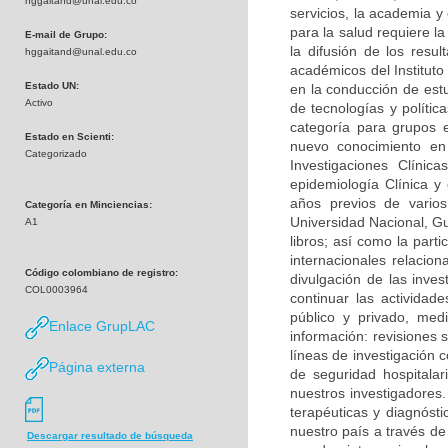
hggaitand@unal.edu.co
servicios, la academia y
para la salud requiere la
E-mail de Grupo:
la difusión de los res
hggaitand@unal.edu.co
académicos del Instituto
Estado UN:
en la conducción de est
Activo
de tecnologías y políti
categoría para grupos 
Estado en Scienti:
nuevo conocimiento en 
Categorizado
Investigaciones Clíni
epidemiología Clínica y 
años previos de varios 
Categoría en Minciencias:
Universidad Nacional, Guí
A1
libros; así como la part
internacionales relacio
Código colombiano de registro:
divulgación de las inves
COL0003964
continuar las actividad
público y privado, med
Enlace GrupLAC
información: revisiones 
líneas de investigación c
Página externa
de seguridad hospitala
nuestros investigadores.
terapéuticas y diagnósti
nuestro país a través de
Descargar resultado de búsqueda