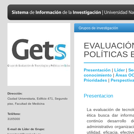
Grupos de investigación
EVALUACIÓ
POLÍTICAS 
Presentación
|
Líder
|
Se
conocimiento
|
Áreas O
Prioridades
|
Perspectiva
Dirección:
Presentacion
Ciudad Universitaria, Edificio 471, Segundo
piso, Facultad de Medicina
La evaluación de tecnol
Teléfono:
ética busca dar inform
3165000
continúo desarrollo d
administrativo organiza
E-mail de Líder de Grupo:
utilidad, eficacia, efec