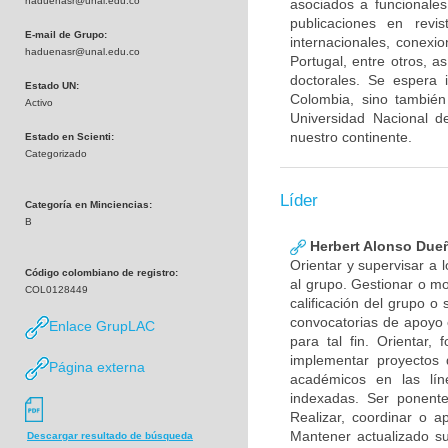
haduenasr@unal.edu.co
asociados a funcionales
publicaciones en revi
E-mail de Grupo:
internacionales, conexi
haduenasr@unal.edu.co
Portugal, entre otros, a
doctorales. Se espera i
Estado UN:
Colombia, sino también
Activo
Universidad Nacional d
nuestro continente.
Estado en Scienti:
Categorizado
Líder
Categoría en Minciencias:
B
Herbert Alonso Due
Orientar y supervisar a 
Código colombiano de registro:
al grupo. Gestionar o mo
COL0128449
calificación del grupo 
convocatorias de apoyo 
Enlace GrupLAC
para tal fin. Orientar, 
implementar proyectos d
Página externa
académicos en las líne
indexadas. Ser ponente
Realizar, coordinar o a
Mantener actualizado s
Descargar resultado de búsqueda