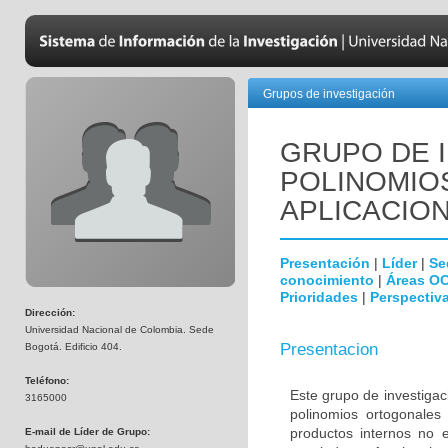
Grupos de investigación
GRUPO DE 
POLINOMIO
APLICACIO
Presentación
|
Líder
|
Se
conocimiento
|
Áreas O
Prioridades
|
Perspectiva
Dirección:
Universidad Nacional de Colombia. Sede
Presentacion
Bogotá. Edificio 404.
Teléfono:
Este grupo de investigac
3165000
polinomios ortogonales 
productos internos no e
E-mail de Líder de Grupo: