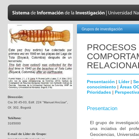
Grupos de investigación
PROCESOS 
COMPORTAM
RELACIONA
Presentación
|
Líder
|
Se
conocimiento
|
Áreas O
Prioridades
|
Perspectiva
Dirección:
Cra 30 45-03, Edif. 224 "Manuel Ancízar",
Presentacion
Of. 302, Bogotá
Teléfono:
El grupo de investigaci
3165000
una inciativa del pro
Geociencias, Universida
E-mail de Líder de Grupo: