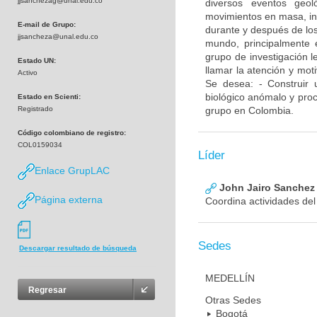
jjsanchezag@unal.edu.co
diversos eventos geol
movimientos en masa, inu
E-mail de Grupo:
durante y después de los
jjsancheza@unal.edu.co
mundo, principalmente 
grupo de investigación l
Estado UN:
llamar la atención y mot
Activo
Se desea: - Construir 
biológico anómalo y proc
Estado en Scienti:
Registrado
grupo en Colombia.
Código colombiano de registro:
COL0159034
Líder
Enlace GrupLAC
John Jairo Sanchez 
Página externa
Coordina actividades del
Sedes
Descargar resultado de búsqueda
MEDELLÍN
Regresar
Otras Sedes
Bogotá