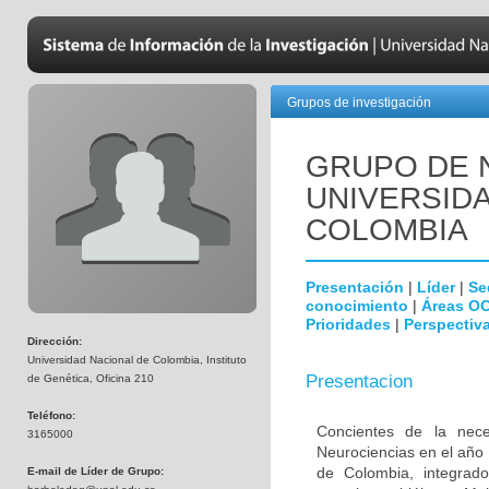
Grupos de investigación
GRUPO DE 
UNIVERSID
COLOMBIA
Presentación
|
Líder
|
Se
conocimiento
|
Áreas O
Prioridades
|
Perspectiva
Dirección:
Universidad Nacional de Colombia, Instituto
Presentacion
de Genética, Oficina 210
Teléfono:
Concientes de la neces
3165000
Neurociencias en el año
de Colombia, integrado
E-mail de Líder de Grupo: