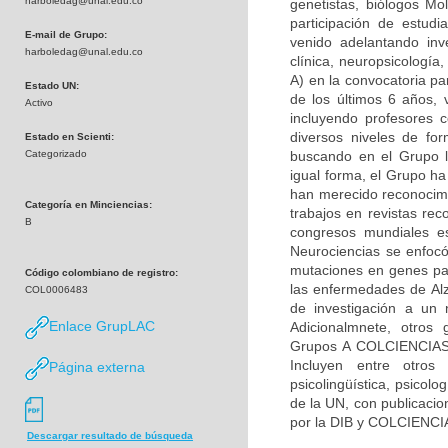
harboledag@unal.edu.co
genetistas, biólogos Mol
participación de estudi
E-mail de Grupo:
venido adelantando inv
harboledag@unal.edu.co
clínica, neuropsicologí
A) en la convocatoria pa
Estado UN:
de los últimos 6 años, 
Activo
incluyendo profesores c
diversos niveles de fo
Estado en Scienti:
Categorizado
buscando en el Grupo la
igual forma, el Grupo h
han merecido reconocimie
Categoría en Minciencias:
trabajos en revistas rec
B
congresos mundiales es
Neurociencias se enfocó
mutaciones en genes par
Código colombiano de registro:
las enfermedades de Alz
COL0006483
de investigación a un 
Enlace GrupLAC
Adicionalmnete, otros 
Grupos A COLCIENCIAS) 
Incluyen entre otros 
Página externa
psicolingüística, psicolo
de la UN, con publicacio
por la DIB y COLCIENCI
Descargar resultado de búsqueda