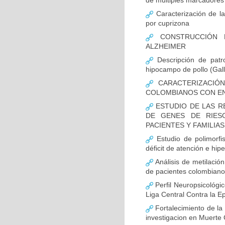
de múltiples marcadores 
Caracterización de la
por cuprizona
CONSTRUCCIÓN D
ALZHEIMER
Descripción de patr
hipocampo de pollo (Gall
CARACTERIZACIÓN
COLOMBIANOS CON E
ESTUDIO DE LAS R
DE GENES DE RIES
PACIENTES Y FAMILIA
Estudio de polimor
déficit de atención e hi
Análisis de metilaci
de pacientes colombian
Perfil Neuropsicológic
Liga Central Contra la Ep
Fortalecimiento de 
investigacion en Muerte 