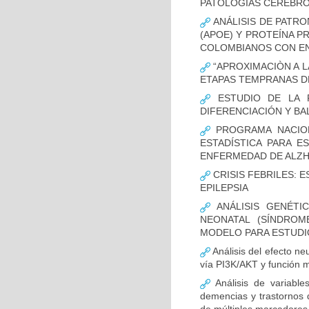
PATOLOGÍAS CEREBR
ANÁLISIS DE PATRO
(APOE) Y PROTEÍNA P
COLOMBIANOS CON E
“APROXIMACIÒN A L
ETAPAS TEMPRANAS D
ESTUDIO DE LA F
DIFERENCIACIÓN Y B
PROGRAMA NACION
ESTADÍSTICA PARA E
ENFERMEDAD DE ALZ
CRISIS FEBRILES: 
EPILEPSIA
ANÁLISIS GENÉTI
NEONATAL (SÍNDROM
MODELO PARA ESTUDI
Análisis del efecto ne
vía PI3K/AKT y función m
Análisis de variable
demencias y trastornos 