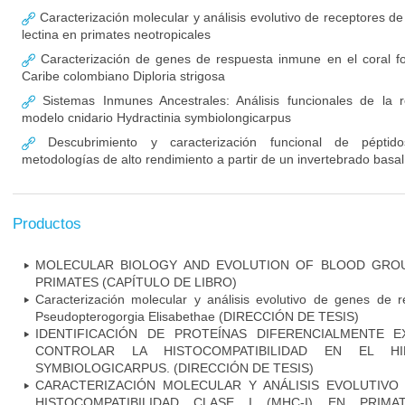
Caracterización molecular y análisis evolutivo de receptores de c
lectina en primates neotropicales
Caracterización de genes de respuesta inmune en el coral fo
Caribe colombiano Diploria strigosa
Sistemas Inmunes Ancestrales: Análisis funcionales de la 
modelo cnidario Hydractinia symbiolongicarpus
Descubrimiento y caracterización funcional de péptido
metodologías de alto rendimiento a partir de un invertebrado basal
Productos
MOLECULAR BIOLOGY AND EVOLUTION OF BLOOD GROU
PRIMATES (CAPÍTULO DE LIBRO)
Caracterización molecular y análisis evolutivo de genes de 
Pseudopterogorgia Elisabethae (DIRECCIÓN DE TESIS)
IDENTIFICACIÓN DE PROTEÍNAS DIFERENCIALMENTE 
CONTROLAR LA HISTOCOMPATIBILIDAD EN EL HI
SYMBIOLOGICARPUS. (DIRECCIÓN DE TESIS)
CARACTERIZACIÓN MOLECULAR Y ANÁLISIS EVOLUTIV
HISTOCOMPATIBILIDAD CLASE I (MHC-I) EN PRI