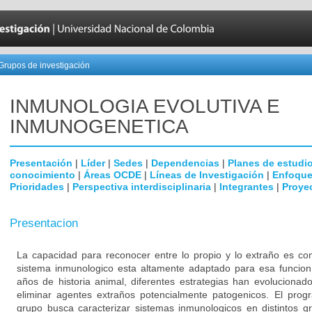
Grupos de investigación
INMUNOLOGIA EVOLUTIVA E
INMUNOGENETICA
Presentación
|
Líder
|
Sedes
|
Dependencias
|
Planes de estudi
conocimiento
|
Áreas OCDE
|
Líneas de Investigación
|
Enfoque
Prioridades
|
Perspectiva interdisciplinaria
|
Integrantes
|
Proye
Presentacion
La capacidad para reconocer entre lo propio y lo extraño es co
sistema inmunologico esta altamente adaptado para esa funcio
años de historia animal, diferentes estrategias han evolucionado
eliminar agentes extraños potencialmente patogenicos. El prog
grupo busca caracterizar sistemas inmunologicos en distintos g