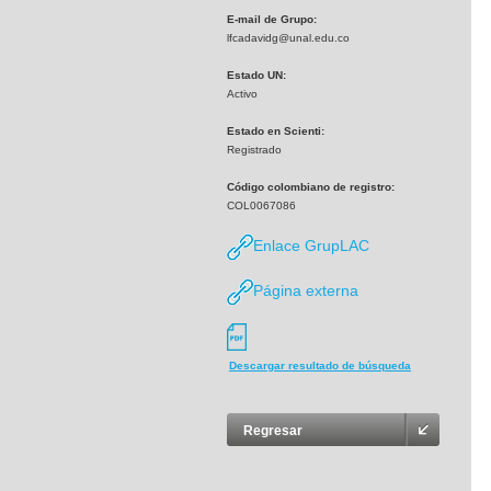
E-mail de Grupo:
lfcadavidg@unal.edu.co
Estado UN:
Activo
Estado en Scienti:
Registrado
Código colombiano de registro:
COL0067086
Enlace GrupLAC
Página externa
Descargar resultado de búsqueda
Regresar