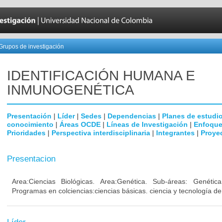
Grupos de investigación
IDENTIFICACIÓN HUMANA E
INMUNOGENÉTICA
Presentación
|
Líder
|
Sedes
|
Dependencias
|
Planes de estudi
conocimiento
|
Áreas OCDE
|
Líneas de Investigación
|
Enfoque
Prioridades
|
Perspectiva interdisciplinaria
|
Integrantes
|
Proye
Presentacion
Area:Ciencias Biológicas. Area:Genética. Sub-áreas: Genéti
Programas en colciencias:ciencias básicas. ciencia y tecnología de