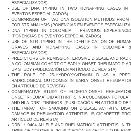
ESPECIALIZADOS)
USE OF DNA TYPING IN TWO KIDNAPPING CASES IN 
EVENTOS ESPECIALIZADOS)
COMPARISON OF TWO DNA ISOLATION METHODS FROM 
FOR STR ANALYSIS (PONENCIAS EN EVENTOS ESPECIALIZ
DNA TYPING IN COLOMBIA - PREVIOUS EXPERIENC
(PONENCIAS EN EVENTOS ESPECIALIZADOS)
USE OF STR TYPING IN THE IDENTIFICATION OF HU
GRAVES AND KIDNAPPING CASES IN COLOMBIA (
ESPECIALIZADOS)
PREDICTORS OF REMISSION, EROSIVE DISEASE AND RAD
A COLOMBIAN COHORT OF EARLY ONSET RHEUMATOID ART
UP STUDY (PUBLICACIÓN EN ARTÍCULO DE REVISTA)
THE ROLE OF 25-HYDROXYVITAMIN D AS A PRED
RADIOLOGICAL OUTCOMES IN EARLY ONSET RHEUMATOID
EN ARTÍCULO DE REVISTA)
COMPARATIVE STUDY OF ELDERLY-ONSET RHEUMATOI
ONSET RHEUMATOID ARTHRITIS IN A COLOMBIAN POPULATI
AND HLA-DRB1 FINDINGS. (PUBLICACIÓN EN ARTÍCULO DE 
THE IMPACT OF SMOKING ON DISEASE ACTIVITY, DISA
DAMAGE IN RHEUMATOID ARTHRITIS: IS CIGARETTE PRO
ARTÍCULO DE REVISTA)
DRB1 * 0404 ALLELE AND RHEUMATHOID ARTHRITIS IN 
TRIBE OF COLOMBIA. (PUBLICACIÓN EN ARTÍCULO DE REVI