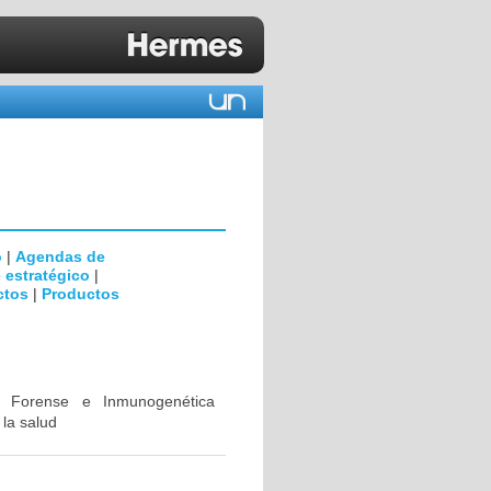
o
|
Agendas de
 estratégico
|
ctos
|
Productos
ca Forense e Inmunogenética
 la salud