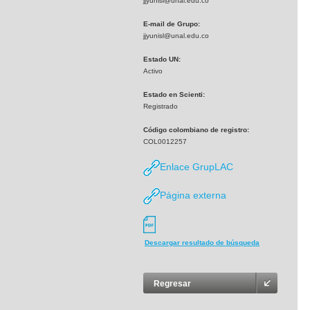
jjyunisl@unal.edu.co
E-mail de Grupo:
jjyunisl@unal.edu.co
Estado UN:
Activo
Estado en Scienti:
Registrado
Código colombiano de registro:
COL0012257
Enlace GrupLAC
Página externa
Descargar resultado de búsqueda
Regresar