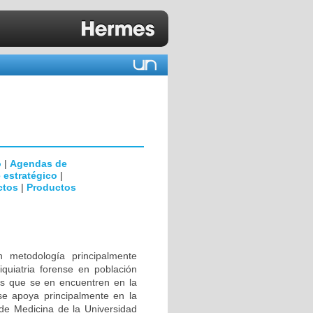
o
|
Agendas de
 estratégico
|
ctos
|
Productos
n metodología principalmente
iquiatria forense en población
ios que se en encuentren en la
 se apoya principalmente en la
de Medicina de la Universidad