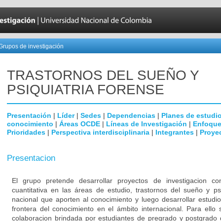
Grupos de investigación
TRASTORNOS DEL SUEÑO Y
PSIQUIATRIA FORENSE
Presentación
|
Líder
|
Sedes
|
Dependencias
|
Planes de estudi
conocimiento
|
Áreas OCDE
|
Líneas de Investigación
|
Enfoque
Prioridades
|
Perspectiva interdisciplinaria
|
Integrantes
|
Proye
Presentacion
El grupo pretende desarrollar proyectos de investigacion co
cuantitativa en las áreas de estudio, trastornos del sueño y ps
nacional que aporten al conocimiento y luego desarrollar estud
frontera del conocimiento en el ámbito internacional. Para ello
colaboracion brindada por estudiantes de pregrado y postgrado 