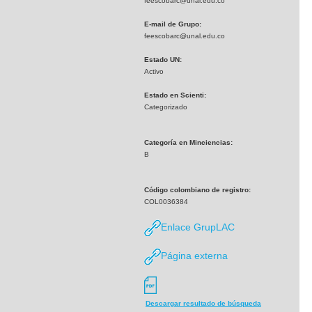
feescobarc@unal.edu.co
E-mail de Grupo:
feescobarc@unal.edu.co
Estado UN:
Activo
Estado en Scienti:
Categorizado
Categoría en Minciencias:
B
Código colombiano de registro:
COL0036384
Enlace GrupLAC
Página externa
Descargar resultado de búsqueda