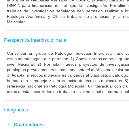
la Vía de la Neoplasia Aserrada de Colon¿, proyecto ganador en
DINAIN para financiación de trabajos de investigación. Por últim
trabajos de investigación señalados han permitido realizar a l
Patología Anatómica y Clínica trabajos de promoción y la res
Molecular.
Perspectiva interdisciplinaria
Consolidar un grupo de Patología molecuar Interdisciplinario
estas metodologías que permitan: 1) Consolidarnos como el grupo 
nivel Nacional. 2) Formular nuevos proyectos de investigac
patologías prevalentes en el país mediante el análisis molecular pa
3) Adaptar métodos moleculares validados al diagnóstico patológic
humano en el manejo e interpretación de técnicas moleculares 5
referencia nacional en Patología Molecular. 6) Interactuar con gru
miras a establecer redes de trabajo a nivel nacional e internacional
Integrantes
Co-directores