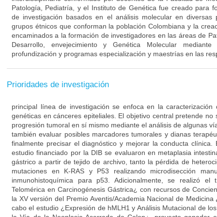
Patología, Pediatría, y el Instituto de Genética fue creado para f
de investigación basados en el análisis molecular en diversas 
grupos étnicos que conforman la población Colombiana y la cre
encaminados a la formación de investigadores en las áreas de Pat
Desarrollo, envejecimiento y Genética Molecular mediante
profundización y programas especialización y maestrías en las resp
Prioridades de investigación
principal línea de investigación se enfoca en la caracterización 
genéticas en cánceres epiteliales. El objetivo central pretende n
progresión tumoral en sí mismo mediante el análisis de algunas ví
también evaluar posibles marcadores tumorales y dianas terapéu
finalmente precisar el diagnóstico y mejorar la conducta clínica
estudio financiado por la DIB se evaluaron en metaplasia intesti
gástrico a partir de tejido de archivo, tanto la pérdida de hete
mutaciones en K-RAS y P53 realizando microdisección ma
inmunohistoquímica para p53. Adicionalmente, se realizó el t
Telomérica en Carcinogénesis Gástrica¿ con recursos de Concien
la XV versión del Premio Aventis/Academia Nacional de Medicina 
cabo el estudio ¿Expresión de hMLH1 y Análisis Mutacional de 