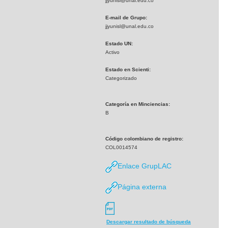
jjyunisl@unal.edu.co
E-mail de Grupo:
jjyunisl@unal.edu.co
Estado UN:
Activo
Estado en Scienti:
Categorizado
Categoría en Minciencias:
B
Código colombiano de registro:
COL0014574
Enlace GrupLAC
Página externa
Descargar resultado de búsqueda