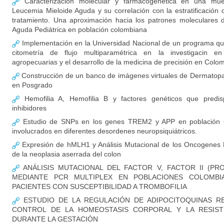
Caracterización molecular y farmacogenética en una mue
Leucemia Mieloide Aguda y su correlación con la estratificación d
tratamiento. Una aproximación hacia los patrones moleculares 
Aguda Pediátrica en población colombiana
Implementación en la Universidad Nacional de un programa qu
citometría de flujo multiparamétrica en la investigacin en
agropecuarias y el desarrollo de la medicina de precisión en Colo
Construcción de un banco de imágenes virtuales de Dermatopat
en Posgrado
Hemofilia A, Hemofilia B y factores genéticos que predis
inhibidores
Estudio de SNPs en los genes TREM2 y APP en población 
involucrados en diferentes desordenes neuropsiquiátricos.
Expresión de hMLH1 y Análisis Mutacional de los Oncogenes
de la neoplasia aserrada del colon
ANÁLISIS MUTACIONAL DEL FACTOR V, FACTOR II (PR
MEDIANTE PCR MULTIPLEX EN POBLACIONES COLOMBI
PACIENTES CON SUSCEPTIBILIDAD A TROMBOFILIA
ESTUDIO DE LA REGULACIÓN DE ADIPOCITOQUINAS R
CONTROL DE LA HOMEOSTASIS CORPORAL Y LA RESISTE
DURANTE LA GESTACIÓN