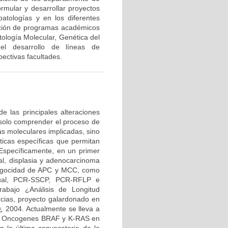
ormular y desarrollar proyectos
patologías y en los diferentes
ación de programas académicos
ología Molecular, Genética del
 el desarrollo de líneas de
ectivas facultades.
de las principales alteraciones
o solo comprender el proceso de
as moleculares implicadas, sino
ticas específicas que permitan
. Específicamente, en un primer
nal, displasia y adenocarcinoma
rocigocidad de APC y MCC, como
nual, PCR-SSCP, PCR-RFLP e
rabajo ¿Análisis de Longitud
cias, proyecto galardonado en
¿ 2004. Actualmente se lleva a
los Oncogenes BRAF y K-RAS en