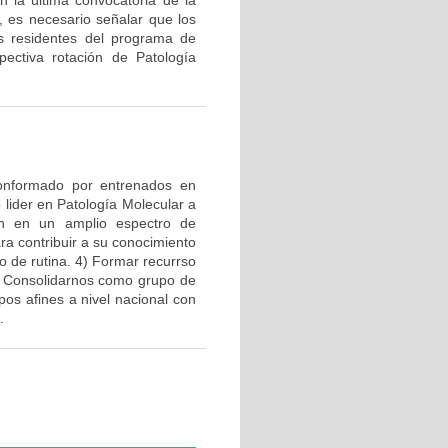
 la última convocatoria de la
o, es necesario señalar que los
os residentes del programa de
pectiva rotación de Patología
 conformado por entrenados en
lider en Patología Molecular a
ión en un amplio espectro de
ra contribuir a su conocimiento
o de rutina. 4) Formar recurrso
) Consolidarnos como grupo de
pos afines a nivel nacional con
.