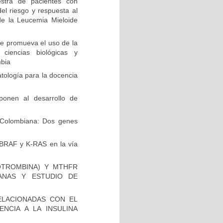
stra de pacientes con
el riesgo y respuesta al
de la Leucemia Mieloide
e promueva el uso de la
 ciencias biológicas y
mbia
ología para la docencia
ponen al desarrollo de
Colombiana: Dos genes
 BRAF y K-RAS en la vía
OTROMBINA) Y MTHFR
ANAS Y ESTUDIO DE
ELACIONADAS CON EL
NCIA A LA INSULINA