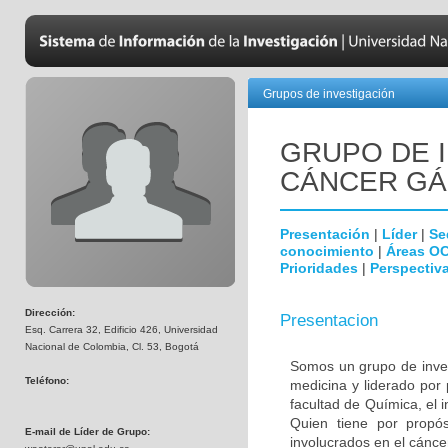
Grupos de investigación
GRUPO DE 
CÁNCER GÁ
Presentación
|
Líder
|
Se
conocimiento
|
Áreas O
Prioridades
|
Perspectiva
Dirección:
Presentacion
Esq. Carrera 32, Edificio 426, Universidad
Nacional de Colombia, Cl. 53, Bogotá
Somos un grupo de invest
Teléfono:
medicina y liderado por
facultad de Química, el i
Quien tiene por propósi
E-mail de Líder de Grupo:
involucrados en el cáncer