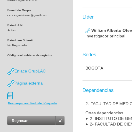
waoteror@unal.edu.co
E-mail de Grupo:
cancergastricoun@gmail.com
Líder
Estado UN:
William Alberto Ote
Activo
Investigador principal
Estado en Scienti:
No Registrado
Sedes
Código colombiano de registro:
BOGOTÁ
Enlace GrupLAC
Página externa
Dependencias
2- FACULTAD DE MEDI
Descargar resultado de búsqueda
Otras dependencias
2- INSTITUTO DE GE
Regresar
2- FACULTAD DE CIE