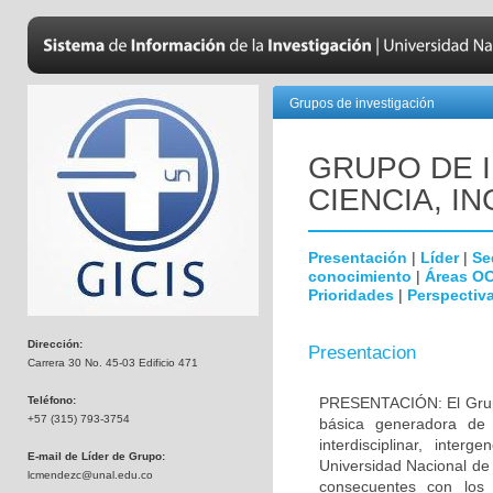
Grupos de investigación
GRUPO DE 
CIENCIA, IN
Presentación
|
Líder
|
Se
conocimiento
|
Áreas O
Prioridades
|
Perspectiva
Dirección:
Presentacion
Carrera 30 No. 45-03 Edificio 471
Teléfono:
PRESENTACIÓN: El Grupo 
+57 (315) 793-3754
básica generadora de c
interdisciplinar, inte
E-mail de Líder de Grupo:
Universidad Nacional de
lcmendezc@unal.edu.co
consecuentes con los