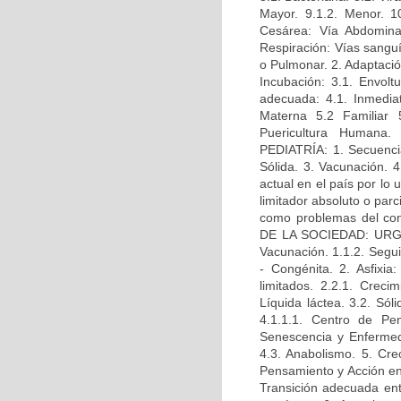
Mayor. 9.1.2. Menor. 10
Cesárea: Vía Abdomina
Respiración: Vías sanguí
o Pulmonar. 2. Adaptació
Incubación: 3.1. Envoltu
adecuada: 4.1. Inmediat
Materna 5.2 Familiar
Puericultura Humana. 
PEDIATRÍA: 1. Secuencias
Sólida. 3. Vacunación. 4
actual en el país por lo
limitador absoluto o parc
como problemas del c
DE LA SOCIEDAD: URGENT
Vacunación. 1.1.2. Seguim
- Congénita. 2. Asfixia:
limitados. 2.2.1. Crecim
Líquida láctea. 3.2. Sóli
4.1.1.1. Centro de Pe
Senescencia y Enfermeda
4.3. Anabolismo. 5. Crec
Pensamiento y Acción en
Transición adecuada ent