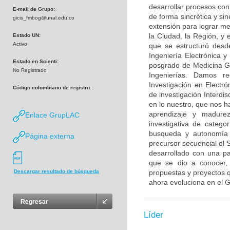
desarrollar procesos con
E-mail de Grupo:
de forma sincrética y sin
gicis_fmbog@unal.edu.co
extensión para lograr me
la Ciudad, la Región, y
Estado UN:
Activo
que se estructuró desde
Ingeniería Electrónica y
Estado en Scienti:
posgrado de Medicina Ge
No Registrado
Ingenierías. Damos re
Investigación en Electr
Código colombiano de registro:
de investigación Interdis
en lo nuestro, que nos 
aprendizaje y madurez
Enlace GrupLAC
investigativa de categ
busqueda y autonomía e
Página externa
precursor secuencial el 
desarrollado con una par
que se dio a conocer, 
propuestas y proyectos q
Descargar resultado de búsqueda
ahora evoluciona en el G
Regresar
Líder