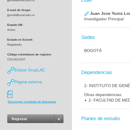
Líder
jjyunisl@unal.edu.co
E-mail de Grupo:
Juan Jose Yunis L
jjyunisl@unal.edu.co
Investigador Principal
Estado UN:
Activo
Sedes
Estado en Scienti:
Registrado
BOGOTÁ
Código colombiano de registro:
COL0012257
Enlace GrupLAC
Dependencias
Página externa
2- INSTITUTO DE GEN
Otras dependencias
2- FACULTAD DE ME
Descargar resultado de búsqueda
Planes de estudio
Regresar