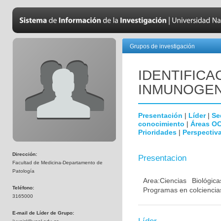
Grupos de investigación
IDENTIFICA
INMUNOGEN
Presentación
|
Líder
|
Se
conocimiento
|
Áreas O
Prioridades
|
Perspectiva
Dirección:
Presentacion
Facultad de Medicina-Departamento de
Patología
Area:Ciencias Biológi
Teléfono:
Programas en colciencias
3165000
E-mail de Líder de Grupo: