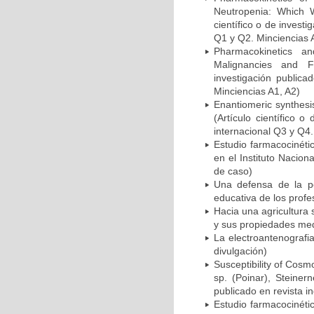
Neutropenia: Which W
científico o de invest
Q1 y Q2. Minciencias 
Pharmacokinetics a
Malignancies and Fe
investigación publica
Minciencias A1, A2)
Enantiomeric synthesis 
(Artículo científico 
internacional Q3 y Q4.
Estudio farmacocinéti
en el Instituto Nacion
de caso)
Una defensa de la per
educativa de los profe
Hacia una agricultura 
y sus propiedades medi
La electroantenografia
divulgación)
Susceptibility of Cosm
sp. (Poinar), Steiner
publicado en revista i
Estudio farmacocinéti