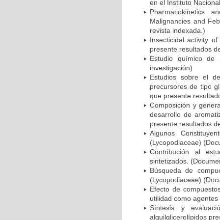
en el Instituto Nacion
Pharmacokinetics a
Malignancies and Febr
revista indexada.)
Insecticidal activity
presente resultados de
Estudio químico de p
investigación)
Estudios sobre el d
precursores de tipo gl
que presente resultado
Composición y genera
desarrollo de aromati
presente resultados de
Algunos Constituyen
(Lycopodiaceae) (Docu
Contribución al estu
sintetizados. (Documen
Búsqueda de compuest
(Lycopodiaceae) (Docu
Efecto de compuestos 
utilidad como agentes 
Síntesis y evalua
alquilglicerolípidos pr