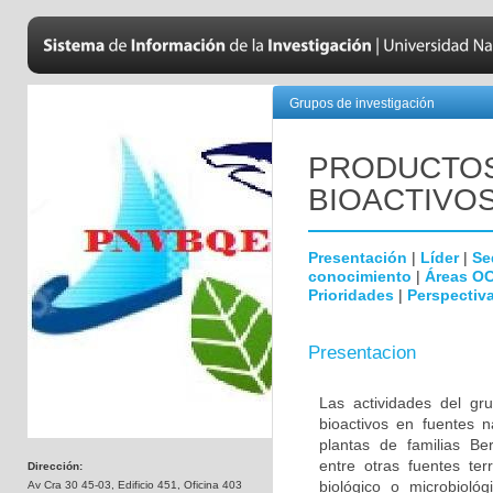
Grupos de investigación
PRODUCTOS
BIOACTIVOS
Presentación
|
Líder
|
Se
conocimiento
|
Áreas O
Prioridades
|
Perspectiva
Presentacion
Las actividades del gr
bioactivos en fuentes 
plantas de familias Be
entre otras fuentes ter
Dirección:
biológico o microbioló
Av Cra 30 45-03, Edificio 451, Oficina 403