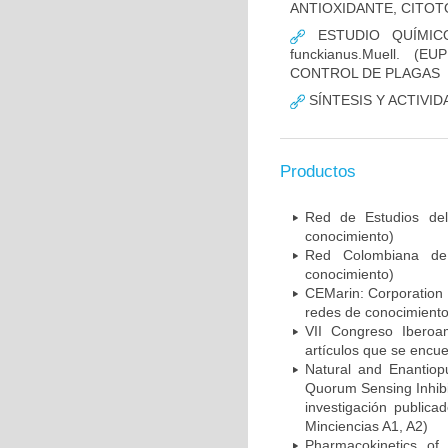
ANTIOXIDANTE, CITOTÓ
ESTUDIO QUÍMICO
funckianus.Muell.
CONTROL DE PLAGAS
SÍNTESIS Y ACTIVID
Productos
Red de Estudios del
conocimiento)
Red Colombiana de p
conocimiento)
CEMarin: Corporation c
redes de conocimiento
VII Congreso Iberoa
artículos que se encu
Natural and Enantiopur
Quorum Sensing Inhibi
investigación publica
Minciencias A1, A2)
Pharmacokinetics of