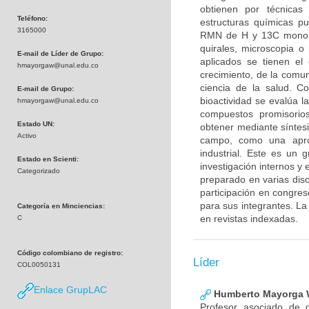
obtienen por técnicas 
Teléfono:
estructuras químicas pu
3165000
RMN de H y 13C mono y 
quirales, microscopia o
E-mail de Líder de Grupo:
aplicados se tienen el e
hmayorgaw@unal.edu.co
crecimiento, de la comun
ciencia de la salud. 
E-mail de Grupo:
bioactividad se evalúa l
hmayorgaw@unal.edu.co
compuestos promisorio
Estado UN:
obtener mediante síntesi
Activo
campo, como una aproxi
industrial. Este es un 
Estado en Scienti:
investigación internos y
Categorizado
preparado en varias disc
participación en congres
para sus integrantes. L
Categoría en Minciencias:
en revistas indexadas.
C
Código colombiano de registro:
Líder
COL0050131
Enlace GrupLAC
Humberto Mayorga 
Profesor asociado de d