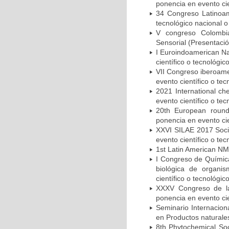
ponencia en evento cie
34 Congreso Latinoam
tecnológico nacional o
V congreso Colombi
Sensorial (Presentació
I Euroindoamerican Na
científico o tecnológic
VII Congreso iberoame
evento científico o tec
2021 International ch
evento científico o tec
20th European round
ponencia en evento cie
XXVI SILAE 2017 Socie
evento científico o tec
1st Latin American NM
I Congreso de Química
biológica de organi
científico o tecnológic
XXXV Congreso de l
ponencia en evento cie
Seminario Internaciona
en Productos naturales
8th Phytochemical Soc