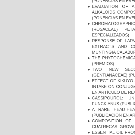
(PONENCIAS EN EVE
EVALUATION OF A
ALKALOIDS COMPO
(PONENCIAS EN EVE
CHROMATOGRAPHIC
(ROSACEAE) PE
ESPECIALIZADOS)
RESPONSE OF LARV
EXTRACTS AND C
MUNTINGIA CALABUR
THE PHYTOCHEMICA
(PREMIOS)
TWO NEW SECOI
(GENTIANACEAE) (P
EFFECT OF KIKUYO 
INTAKE ON CONJUGA
EN ARTÍCULO DE RE
CASSIPOUROL: U
FUNCKIANUS (PUBLI
A RARE HEAD-HEA
(PUBLICACIÓN EN AR
COMPOSITION OF 
CUATRECAS. GROWIN
ESSENTIAL OIL FRO