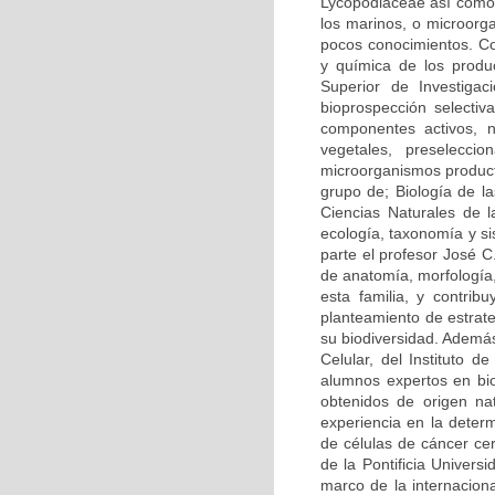
Lycopodiaceae así como
los marinos, o microor
pocos conocimientos. Co
y química de los produc
Superior de Investigac
bioprospección selectiv
componentes activos, ni
vegetales, preselecci
microorganismos producto
grupo de; Biología de l
Ciencias Naturales de 
ecología, taxonomía y s
parte el profesor José C
de anatomía, morfología,
esta familia, y contrib
planteamiento de estrat
su biodiversidad. Además
Celular, del Instituto 
alumnos expertos en bi
obtenidos de origen na
experiencia en la determ
de células de cáncer ce
de la Pontificia Univers
marco de la internacion