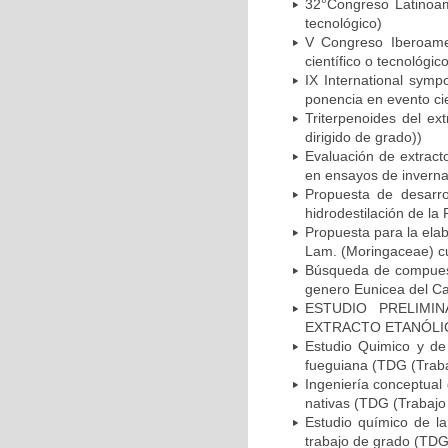
32°Congreso Latinoam
tecnológico)
V Congreso Iberoame
científico o tecnológic
IX International symp
ponencia en evento cie
Triterpenoides del ex
dirigido de grado))
Evaluación de extracto
en ensayos de inverna
Propuesta de desarro
hidrodestilación de la
Propuesta para la elab
Lam. (Moringaceae) cu
Búsqueda de compuesto
genero Eunicea del Ca
ESTUDIO PRELIMIN
EXTRACTO ETANÓLICO D
Estudio Quimico y de 
fueguiana (TDG (Traba
Ingeniería conceptual 
nativas (TDG (Trabajo 
Estudio químico de la
trabajo de grado (TDG 