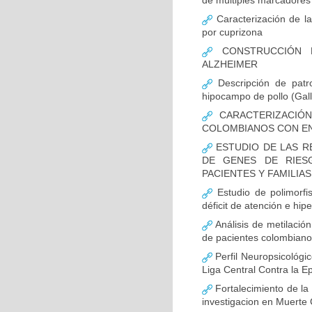
de múltiples marcadores 
Caracterización de la
por cuprizona
CONSTRUCCIÓN D
ALZHEIMER
Descripción de patr
hipocampo de pollo (Gall
CARACTERIZACIÓN
COLOMBIANOS CON E
ESTUDIO DE LAS R
DE GENES DE RIES
PACIENTES Y FAMILIA
Estudio de polimor
déficit de atención e hi
Análisis de metilaci
de pacientes colombian
Perfil Neuropsicológic
Liga Central Contra la Ep
Fortalecimiento de 
investigacion en Muerte 