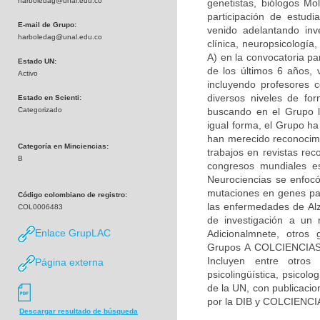
harboledag@unal.edu.co
genetistas, biólogos Mol
participación de estudi
E-mail de Grupo:
venido adelantando inv
harboledag@unal.edu.co
clínica, neuropsicologí
A) en la convocatoria pa
Estado UN:
de los últimos 6 años, 
Activo
incluyendo profesores c
diversos niveles de fo
Estado en Scienti:
Categorizado
buscando en el Grupo la
igual forma, el Grupo h
han merecido reconocimie
Categoría en Minciencias:
trabajos en revistas rec
B
congresos mundiales es
Neurociencias se enfocó
mutaciones en genes par
Código colombiano de registro:
las enfermedades de Alz
COL0006483
de investigación a un 
Enlace GrupLAC
Adicionalmnete, otros 
Grupos A COLCIENCIAS) 
Incluyen entre otros 
Página externa
psicolingüística, psicolo
de la UN, con publicacio
por la DIB y COLCIENCI
Descargar resultado de búsqueda