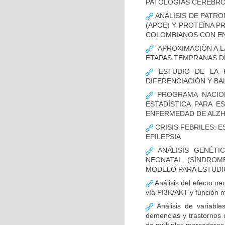
PATOLOGÍAS CEREBR
ANÁLISIS DE PATRO
(APOE) Y PROTEÍNA P
COLOMBIANOS CON E
“APROXIMACIÒN A L
ETAPAS TEMPRANAS D
ESTUDIO DE LA F
DIFERENCIACIÓN Y B
PROGRAMA NACION
ESTADÍSTICA PARA E
ENFERMEDAD DE ALZ
CRISIS FEBRILES: 
EPILEPSIA
ANÁLISIS GENÉTI
NEONATAL (SÍNDROM
MODELO PARA ESTUDI
Análisis del efecto ne
vía PI3K/AKT y función m
Análisis de variable
demencias y trastornos 