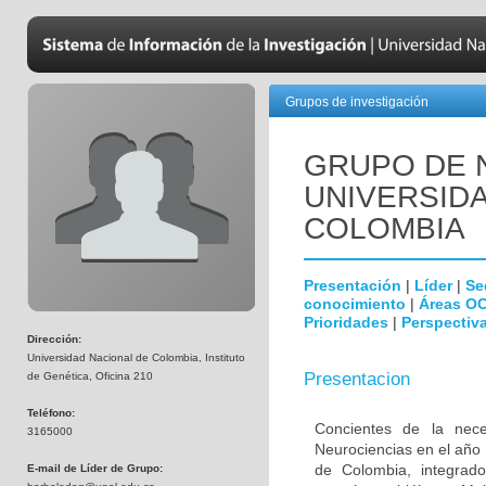
Grupos de investigación
GRUPO DE 
UNIVERSID
COLOMBIA
Presentación
|
Líder
|
Se
conocimiento
|
Áreas O
Prioridades
|
Perspectiva
Dirección:
Universidad Nacional de Colombia, Instituto
Presentacion
de Genética, Oficina 210
Teléfono:
Concientes de la neces
3165000
Neurociencias en el año
de Colombia, integrado
E-mail de Líder de Grupo: