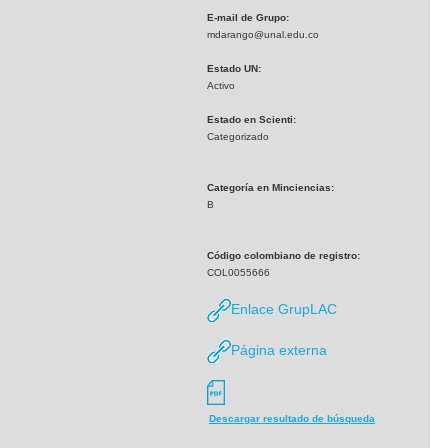
E-mail de Grupo:
mdarango@unal.edu.co
Estado UN:
Activo
Estado en Scienti:
Categorizado
Categoría en Minciencias:
B
Código colombiano de registro:
COL0055666
Enlace GrupLAC
Página externa
Descargar resultado de búsqueda