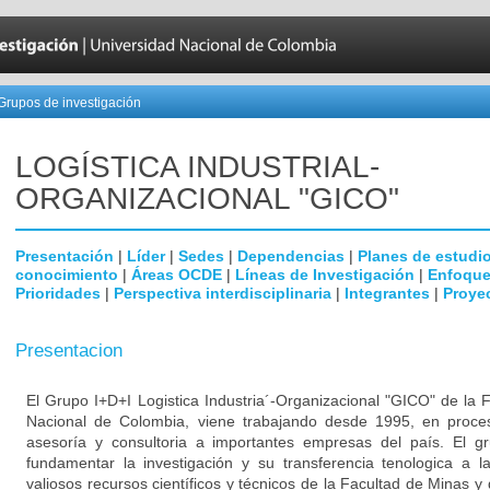
Grupos de investigación
LOGÍSTICA INDUSTRIAL­
ORGANIZACIONAL "GICO"
Presentación
|
Líder
|
Sedes
|
Dependencias
|
Planes de estudi
conocimiento
|
Áreas OCDE
|
Líneas de Investigación
|
Enfoque
Prioridades
|
Perspectiva interdisciplinaria
|
Integrantes
|
Proye
Presentacion
El Grupo I+D+I Logistica Industria´-Organizacional "GICO" de la 
Nacional de Colombia, viene trabajando desde 1995, en proces
asesoría y consultoria a importantes empresas del país. El g
fundamentar la investigación y su transferencia tenologica a l
valiosos recursos científicos y técnicos de la Facultad de Minas y 