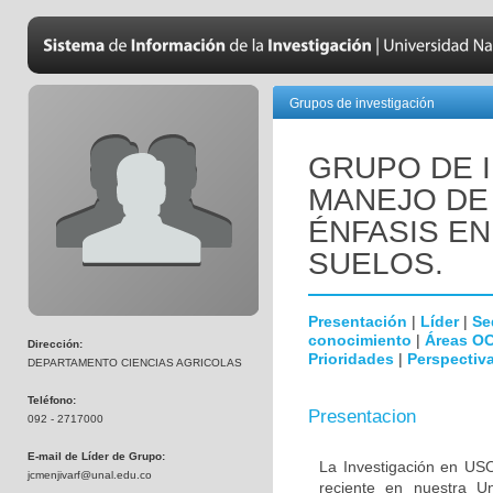
Grupos de investigación
GRUPO DE 
MANEJO DE
ÉNFASIS E
SUELOS.
Presentación
|
Líder
|
Se
conocimiento
|
Áreas O
Dirección:
Prioridades
|
Perspectiva
DEPARTAMENTO CIENCIAS AGRICOLAS
Teléfono:
Presentacion
092 - 2717000
E-mail de Líder de Grupo:
La Investigación en 
jcmenjivarf@unal.edu.co
reciente en nuestra Un