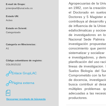
Agropecuarias de la Uni
E-mail de Grupo:
en 1982, con la creación
jcmenjivarf@unal.edu.co
el Doctorado en suelos
Estado UN:
Doctores y 5 Magister 
Activo
contribuya al desarrollo
de influencia de la Univ
Estado en Scienti:
edafoclimaticas y socio
Categorizado
de investigadores en l
Nacional Sede Palmira 
investigación propuest
Categoría en Minciencias:
conocimiento que permit
A1
sistematizar y socializar
e investigadores, y dem
Código colombiano de registro:
planificación del uso ra
COL0015132
lineas de investigacion.
Suelos Biología del S
Enlace GrupLAC
Comprometido con la form
de docencia, investigac
Página externa
busca contribuir al des
múltiples problemas q
adecuadas a las necesid
productores.
Descargar resultado de búsqueda