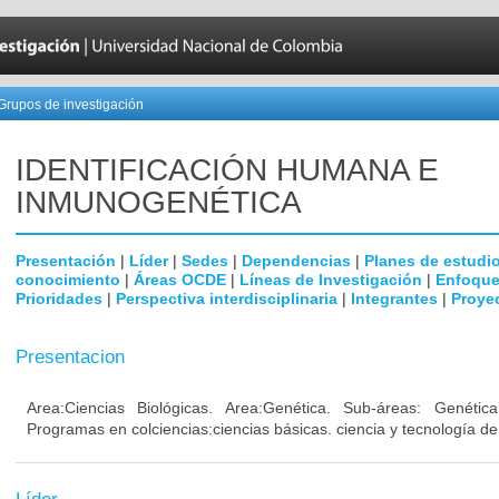
Grupos de investigación
IDENTIFICACIÓN HUMANA E
INMUNOGENÉTICA
Presentación
|
Líder
|
Sedes
|
Dependencias
|
Planes de estudi
conocimiento
|
Áreas OCDE
|
Líneas de Investigación
|
Enfoque
Prioridades
|
Perspectiva interdisciplinaria
|
Integrantes
|
Proye
Presentacion
Area:Ciencias Biológicas. Area:Genética. Sub-áreas: Genéti
Programas en colciencias:ciencias básicas. ciencia y tecnología de