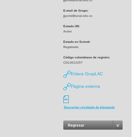
jjyunisl@unal.edu.co
E-mail de Grupo:
jjyunisl@unal.edu.co
Estado UN:
Activo
Estado en Scienti:
Registrado
Código colombiano de registro:
COL0012257
Enlace GrupLAC
Página externa
Descargar resultado de búsqueda
Regresar