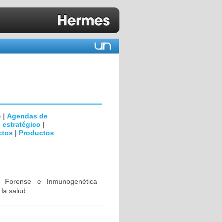
o
|
Agendas de
 estratégico
|
ctos
|
Productos
ca Forense e Inmunogenética
 la salud