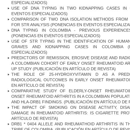
ESPECIALIZADOS)
USE OF DNA TYPING IN TWO KIDNAPPING CASES IN 
EVENTOS ESPECIALIZADOS)
COMPARISON OF TWO DNA ISOLATION METHODS FROM 
FOR STR ANALYSIS (PONENCIAS EN EVENTOS ESPECIALIZ
DNA TYPING IN COLOMBIA - PREVIOUS EXPERIENC
(PONENCIAS EN EVENTOS ESPECIALIZADOS)
USE OF STR TYPING IN THE IDENTIFICATION OF HU
GRAVES AND KIDNAPPING CASES IN COLOMBIA (
ESPECIALIZADOS)
PREDICTORS OF REMISSION, EROSIVE DISEASE AND RAD
A COLOMBIAN COHORT OF EARLY ONSET RHEUMATOID ART
UP STUDY (PUBLICACIÓN EN ARTÍCULO DE REVISTA)
THE ROLE OF 25-HYDROXYVITAMIN D AS A PRED
RADIOLOGICAL OUTCOMES IN EARLY ONSET RHEUMATOID
EN ARTÍCULO DE REVISTA)
COMPARATIVE STUDY OF ELDERLY-ONSET RHEUMATOI
ONSET RHEUMATOID ARTHRITIS IN A COLOMBIAN POPULATI
AND HLA-DRB1 FINDINGS. (PUBLICACIÓN EN ARTÍCULO DE 
THE IMPACT OF SMOKING ON DISEASE ACTIVITY, DISA
DAMAGE IN RHEUMATOID ARTHRITIS: IS CIGARETTE PRO
ARTÍCULO DE REVISTA)
DRB1 * 0404 ALLELE AND RHEUMATHOID ARTHRITIS IN 
TRIBE OF COLOMBIA. (PUBLICACIÓN EN ARTÍCULO DE REVI