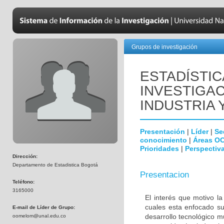
Grupos de investigación
ESTADÍSTIC
INVESTIGAC
INDUSTRIA 
Presentación
|
Líder
|
Se
conocimiento
|
Áreas O
Prioridades
|
Perspectiva
Dirección:
Departamento de Estadistica Bogotá
Presentacion
Teléfono:
3165000
El interés que motivo l
cuales esta enfocado su
E-mail de Líder de Grupo:
desarrollo tecnológico 
oomelom@unal.edu.co