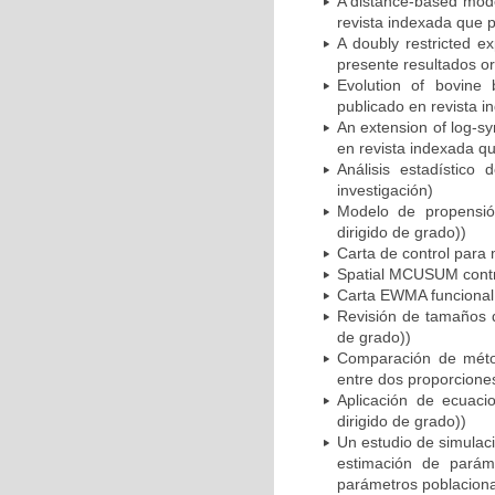
A distance-based model
revista indexada que p
A doubly restricted e
presente resultados ori
Evolution of bovine 
publicado en revista i
An extension of log-s
en revista indexada qu
Análisis estadístico
investigación)
Modelo de propensió
dirigido de grado))
Carta de control para 
Spatial MCUSUM contro
Carta EWMA funcional 
Revisión de tamaños d
de grado))
Comparación de méto
entre dos proporcione
Aplicación de ecuaci
dirigido de grado))
Un estudio de simulac
estimación de parám
parámetros poblacional