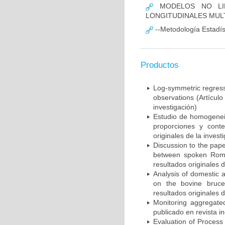
MODELOS NO LIN
LONGITUDINALES MUL
--Metodología Estadís
Productos
Log-symmetric regress
observations (Artícul
investigación)
Estudio de homogeneid
proporciones y conte
originales de la invest
Discussion to the paper
between spoken Roman
resultados originales d
Analysis of domestic 
on the bovine brucel
resultados originales d
Monitoring aggregated
publicado en revista i
Evaluation of Process C