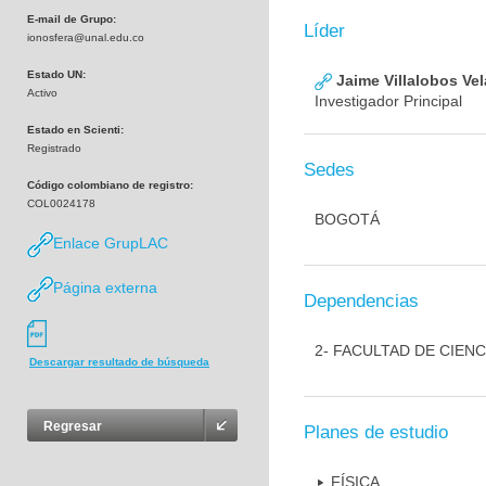
E-mail de Grupo:
Líder
ionosfera@unal.edu.co
Estado UN:
Jaime Villalobos Ve
Activo
Investigador Principal
Estado en Scienti:
Registrado
Sedes
Código colombiano de registro:
COL0024178
BOGOTÁ
Enlace GrupLAC
Página externa
Dependencias
2- FACULTAD DE CIENC
Descargar resultado de búsqueda
Regresar
Planes de estudio
FÍSICA