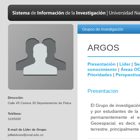
Grupos de investigación
ARGOS
Presentación
|
Líder
|
Se
conocimiento
|
Áreas O
Prioridades
|
Perspectiva
Presentacion
Dirección:
Calle 45 Carrera 30 Departamento de Fisica
El Grupo de investigaci
y por estudiantes de la
Teléfono:
permanentemente el e
3165000
Geoespacial, es decir,
terrestre, principalmente
E-mail de Líder de Grupo:
jvillalobosv@unal.edu.co