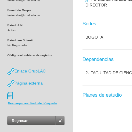
fariverabe@unal.edu.co
DIRECTOR
E-mail de Grupo:
fariverabe@unal.edu.co
Sedes
Estado UN:
Activo
BOGOTÁ
Estado en Scienti:
No Registrado
Código colombiano de registro:
Dependencias
Enlace GrupLAC
2- FACULTAD DE CIEN
Página externa
Planes de estudio
Descargar resultado de búsqueda
Regresar