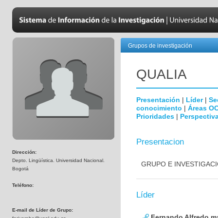
Grupos de investigación
QUALIA
Presentación
|
Líder
|
Se
conocimiento
|
Áreas O
Prioridades
|
Perspectiva
Presentacion
Dirección:
Depto. Lingüística. Universidad Nacional.
GRUPO E INVESTIGACI
Bogotá
Teléfono:
Líder
E-mail de Líder de Grupo:
Fernando Alfredo ma