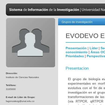
Grupos de investigación
EVODEVO E
Presentación
|
Líder
|
Se
conocimiento
|
Áreas O
Prioridades
|
Perspectiva
Presentacion
Dirección:
Instituto de Ciencias Naturales
El grupo de biología ev
experimentales en morf
Teléfono:
evolutiva con el fin de
3165000
investigación en el gru
transformaciones de las 
E-mail de Líder de Grupo:
(via RTPCR, qRTPCR e 
fagonzalezg@unal.edu.co