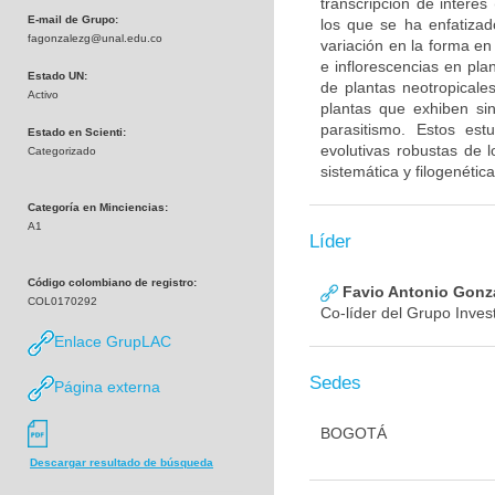
transcripción de interé
E-mail de Grupo:
los que se ha enfatizado
fagonzalezg@unal.edu.co
variación en la forma en
e inflorescencias en pl
Estado UN:
de plantas neotropicale
Activo
plantas que exhiben si
parasitismo. Estos est
Estado en Scienti:
evolutivas robustas de 
Categorizado
sistemática y filogenétic
Categoría en Minciencias:
A1
Líder
Código colombiano de registro:
Favio Antonio Gonza
COL0170292
Co-líder del Grupo Inve
Enlace GrupLAC
Sedes
Página externa
BOGOTÁ
Descargar resultado de búsqueda