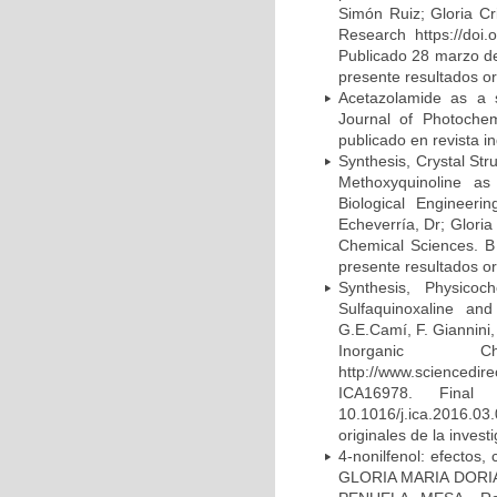
Simón Ruiz; Gloria Cr
Research https://doi.
Publicado 28 marzo de
presente resultados ori
Acetazolamide as a s
Journal of Photochem
publicado en revista i
Synthesis, Crystal Str
Methoxyquinoline as 
Biological Engineeri
Echeverría, Dr; Gloria 
Chemical Sciences. B 
presente resultados ori
Synthesis, Physicoc
Sulfaquinoxaline and
G.E.Camí, F. Giannini,
Inorganic 
http://www.sciencedi
ICA16978. Final 
10.1016/j.ica.2016.03
originales de la invest
4-nonilfenol: efectos,
GLORIA MARIA DORI