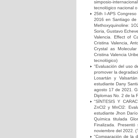
simposio-internacion
tecnológico nacional o
25th I-APS Congreso 
2016 en Santiago de C
Methoxyquinoline: 1O2 
Soria, Gustavo Echever
Valencia. Effect of C
Cristina Valencia, An
Crystal as Molecula
Cristina Valencia Uri
tecnológico)
“Evaluación del uso d
promover la degradació
Losartán y Valsartán
estudiante Dany Santi
agosto 17 de 2021. Gr
Diplomas No. 2 de la F
“SÍNTESIS Y CAR
ZnCl2 y MnCl2: Evalua
estudiante Jhon Darío
Química titulada Glo
Finalizada. Presentó
noviembre del 2022. (
“Comparación de la de