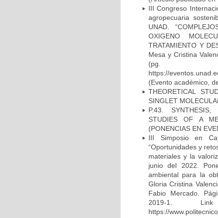
III Congreso Internac
agropecuaria sosteni
UNAD. “COMPLEJO
OXIGENO MOLECU
TRATAMIENTO Y DESI
Mesa y Cristina Valen
(
https://eventos.un
(Evento académico, de 
THEORETICAL STU
SINGLET MOLECULAR
P.43. SYNTHESIS
STUDIES OF A ME
(PONENCIAS EN EVE
III Simposio en Ca
“Oportunidades y retos
materiales y la valor
junio del 2022. Pone
ambiental para la ob
Gloria Cristina Valen
Fabio Mercado. Págin
2019-1. Li
https://www.politecnic