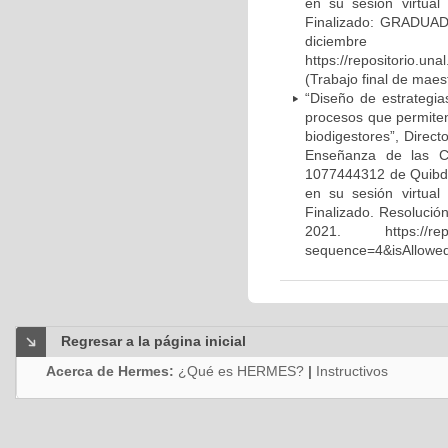
en su sesión virtua
Finalizado: GRADUAD
dici
https://repositorio.u
(Trabajo final de maes
“Diseño de estrategia
procesos que permiten
biodigestores”, Direct
Enseñanza de las Ci
1077444312 de Quibdó
en su sesión virtua
Finalizado. Resoluci
2021. https://reposi
sequence=4&isAllowed=
Regresar a la página inicial
Acerca de Hermes:
¿Qué es HERMES?
|
Instructivos