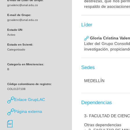
E-mail de Líder de Grupo:
destrezas, que nos permit
gcvalenc@unal.edu.co
respaldo de asociaciones 
E-mail de Grupo:
gcvalenc@unal.edu.co
Líder
Estado UN:
Activo
Gloria Cristina Vale
Lider del Grupo Consolid
Estado en Scienti:
investigación, propiciand
Categorizado
Categoría en Minciencias:
Sedes
B
MEDELLÍN
Código colombiano de registro:
COL0137108
Enlace GrupLAC
Dependencias
Página externa
3- FACULTAD DE CIENC
Otras dependencias