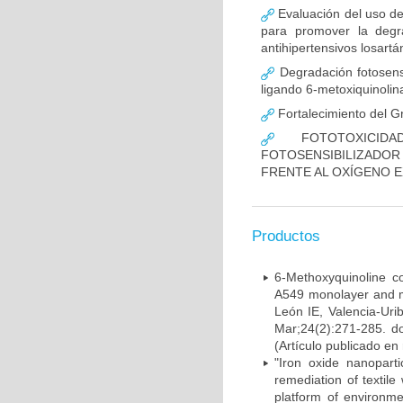
Evaluación del uso de
para promover la degra
antihipertensivos losartá
Degradación fotosensi
ligando 6-metoxiquinolin
Fortalecimiento del G
FOTOTOXICIDA
FOTOSENSIBILIZADO
FRENTE AL OXÍGENO E
Productos
6-Methoxyquinoline c
A549 monolayer and mu
León IE, Valencia-Uri
Mar;24(2):271-285. d
(Artículo publicado en
"Iron oxide nanopart
remediation of textil
platform of environme