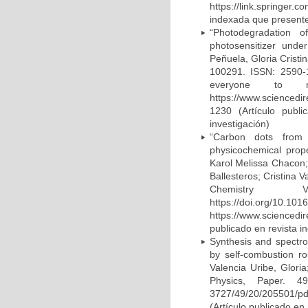
https://link.springer
indexada que presente 
“Photodegradation 
photosensitizer unde
Peñuela, Gloria Cristi
100291. ISSN: 2590-1
everyone to read
https://www.sciencedi
1230 (Artículo publi
investigación)
“Carbon dots from a
physicochemical prope
Karol Melissa Chacon;
Ballesteros; Cristina 
Chemistry 
https://doi.org/10.10
https://www.scienced
publicado en revista i
Synthesis and spectro
by self-combustion r
Valencia Uribe, Glori
Physics, Paper. 49:2
3727/49/20/205501/pd
(Artículo publicado en