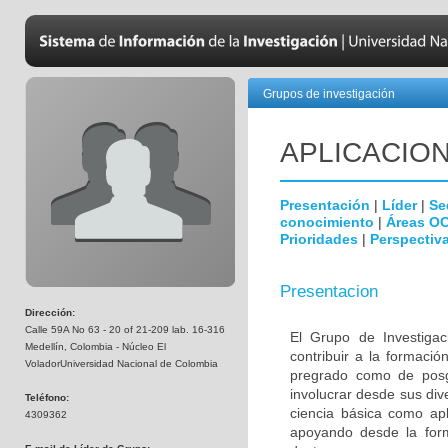
Grupos de investigación
APLICACIO
Presentación
|
Líder
|
Se
conocimiento
|
Áreas O
Prioridades
|
Perspectiva
Presentacion
Dirección:
Calle 59A No 63 - 20 of 21-209 lab. 16-316
El Grupo de Investigac
Medellín, Colombia - Núcleo El
contribuir a la formació
VoladorUniversidad Nacional de Colombia
pregrado como de posgr
involucrar desde sus div
Teléfono:
ciencia básica como apl
4309362
apoyando desde la form