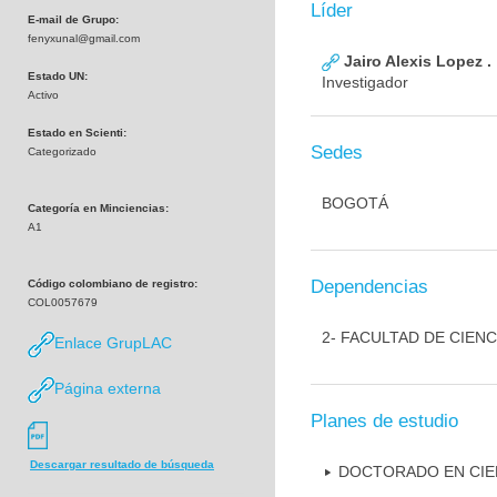
Líder
E-mail de Grupo:
fenyxunal@gmail.com
Jairo Alexis Lopez .
Estado UN:
Investigador
Activo
Estado en Scienti:
Sedes
Categorizado
BOGOTÁ
Categoría en Minciencias:
A1
Dependencias
Código colombiano de registro:
COL0057679
2- FACULTAD DE CIENC
Enlace GrupLAC
Página externa
Planes de estudio
Descargar resultado de búsqueda
DOCTORADO EN CIEN