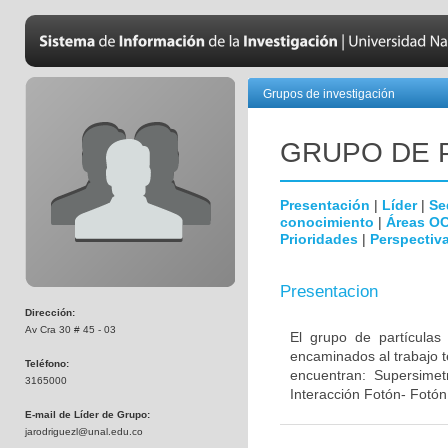
Grupos de investigación
GRUPO DE 
Presentación
|
Líder
|
Se
conocimiento
|
Áreas O
Prioridades
|
Perspectiva
Presentacion
Dirección:
Av Cra 30 # 45 - 03
El grupo de partículas
encaminados al trabajo t
Teléfono:
encuentran: Supersimet
3165000
Interacción Fotón- Fotón
E-mail de Líder de Grupo:
jarodriguezl@unal.edu.co