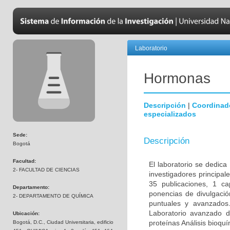
Laboratorio
Hormonas
Descripción
|
Coordinad
especializados
Sede:
Descripción
Bogotá
Facultad:
El laboratorio se dedica
2- FACULTAD DE CIENCIAS
investigadores principal
35 publicaciones, 1 ca
Departamento:
ponencias de divulgaci
2- DEPARTAMENTO DE QUÍMICA
puntuales y avanzados.
Laboratorio avanzado d
Ubicación:
proteínas Análisis bioqu
Bogotá, D.C., Ciudad Universitaria, edificio