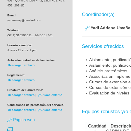
451 - QUIMICA, piso 4 - 2, salón 451: 464,
452: 201-1D
Coordinador(a)
E-mail:
yaumanap@unal.edu.co
Yadi Adriana Umaña
Teléfono:
(57 1) 3165000 Ext.14466 14461
Horario atención:
Servicios ofrecidos
Jueves 11 am a 1 pm
Aislamiento, purificaci
Acto administrativo de las tarifas:
Aislamiento, purificaci
Descargar archivo
Análisis proteómicos
Reglamento:
Asesorías en implemen
Descargar archivo
Cursos de extensión 
Cursos de extensión 
Brochure del laboratorio:
Evaluación de nivele
Descargar archivo
|
Enlace externo
Condiciones de prestación del servicio:
Descargar archivo
|
Enlace externo
Equipos robustos y/o 
Página web
Cantidad
Descripci