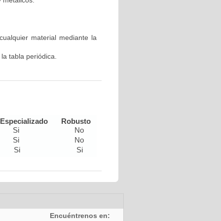
y metálicos.
cualquier material mediante la
la tabla periódica.
Especializado
Robusto
Si
No
Si
No
Si
Si
Encuéntrenos en: