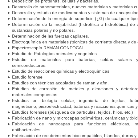
Deposición de proteínas, células y bacterias.
Desarrollo de nanomateriales, nuevos materiales y materiales c
Desarrollo y estudio de medicamentos y sistemas de encapsulaci
Determinación de la energía de superficie (¿G) de cualquier tipo
Determinación de la mojabilidad (hidrofílica o hidrofóbica) de 
sustancias polares y no polares.
Determinación de las fuerzas capilares.
Electroquímica en materiales (técnicas de corriente directa y de 
Espectroscopía RAMAN CONFOCAL
Estudio de Patologías animales y vegetales.
Estudio de materiales para baterías, celdas solares 
semiconductores.
Estudio de reacciones químicas y electroquímicas
Estudio forense
Estudios con técnicas acopladas de raman y afm.
Estudios de corrosión de metales y aleaciones y deterior
materiales compuestos.
Estudios en biología celular, ingeniería de tejidos, fotóni
magnetismo, piezoelectricidad, baterías y reacciones químicas y
Estudios forenses (búsqueda de partículas, tejidos, hilos, etc.)
Fabricación de nano y microcapas poliméricas, cerámicas y óxid
Fabricación de nanocapas para funciones eléctricas, ma
antibacteriales.
Fabricación de recubrimientos biocompatibles, blandos, duros y