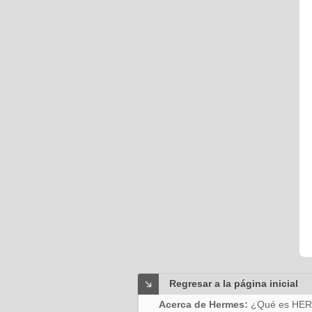
Regresar a la página inicial
Acerca de Hermes:
¿Qué es HE