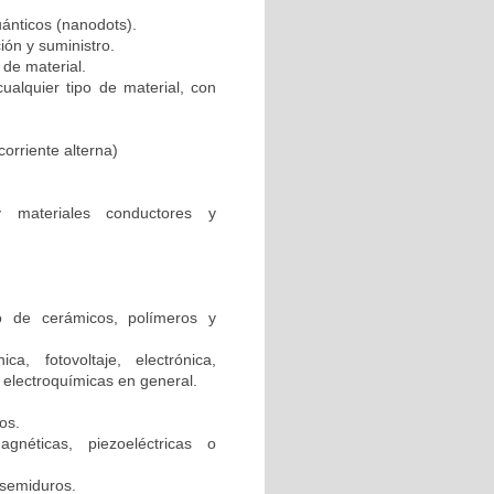
uánticos (nanodots).
ón y suministro.
 de material.
cualquier tipo de material, con
corriente alterna)
y materiales conductores y
o de cerámicos, polímeros y
ca, fotovoltaje, electrónica,
 electroquímicas en general.
os.
gnéticas, piezoeléctricas o
 semiduros.