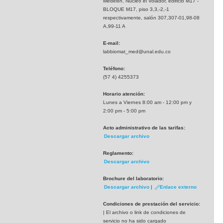
Medellín, Nucleo el Volador, edificio M17 -
BLOQUE M17, piso 3,3,-2,-1
respectivamente, salón 307,307-01,98-08
A,99-11 A
E-mail:
labbiomat_med@unal.edu.co
Teléfono:
(57 4) 4255373
Horario atención:
Lunes a Viernes 8:00 am - 12:00 pm y
2:00 pm - 5:00 pm
Acto administrativo de las tarifas:
Descargar archivo
Reglamento:
Descargar archivo
Brochure del laboratorio:
Descargar archivo
|
Enlace externo
Condiciones de prestación del servicio:
| El archivo o link de condiciones de
servicio no ha sido cargado