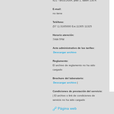
421 - BIOLOGIA, piso 1, salón 130 A
E-mail:
no tiene
Teléfono:
(57 1) 3165000 Ext.11305 11325
Horario atención:
7AM-7PM
Acto administrativo de las tarifas:
Descargar archivo
Reglamento:
El archivo de reglamento no ha sido
cargado
Brochure del laboratorio:
Descargar archivo
|
Condiciones de prestación del servicio:
| El archivo o link de condiciones de
servicio no ha sido cargado
Página web