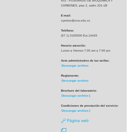
452 - POSGRADO DE BIOQUIMICA Y
CARB0NES, piso 2, salón 201-1B
E-mail:
cysotoo@una.edu.co
Teléfono:
(57 1) 3165000 Ext.14445
Horario atención:
Lunes a Viernes 7:00 am a 7:00 pm
Acto administrativo de las tarifas:
Descargar archivo
Reglamento:
Descargar archivo
Brochure del laboratorio:
Descargar archivo
|
Condiciones de prestación del servicio:
Descargar archivo
|
Página web