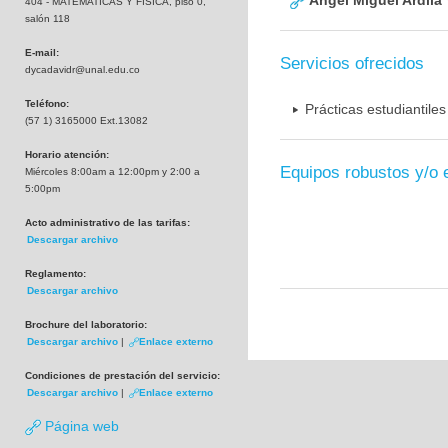
Angel Miguel Ardila
404 - MATEMATICAS Y FISICA, piso 0,
salón 118
E-mail:
Servicios ofrecidos
dycadavidr@unal.edu.co
Teléfono:
Prácticas estudiantile
(57 1) 3165000 Ext.13082
Horario atención:
Equipos robustos y/o 
Miércoles 8:00am a 12:00pm y 2:00 a
5:00pm
Acto administrativo de las tarifas:
Descargar archivo
Reglamento:
Descargar archivo
Brochure del laboratorio:
Descargar archivo
|
Enlace externo
Condiciones de prestación del servicio:
Descargar archivo
|
Enlace externo
Página web