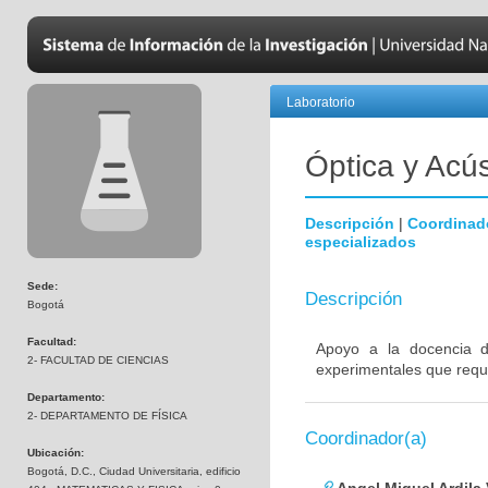
Laboratorio
Óptica y Acús
Descripción
|
Coordinad
especializados
Sede:
Descripción
Bogotá
Facultad:
Apoyo a la docencia d
2- FACULTAD DE CIENCIAS
experimentales que requi
Departamento:
2- DEPARTAMENTO DE FÍSICA
Coordinador(a)
Ubicación:
Bogotá, D.C., Ciudad Universitaria, edificio