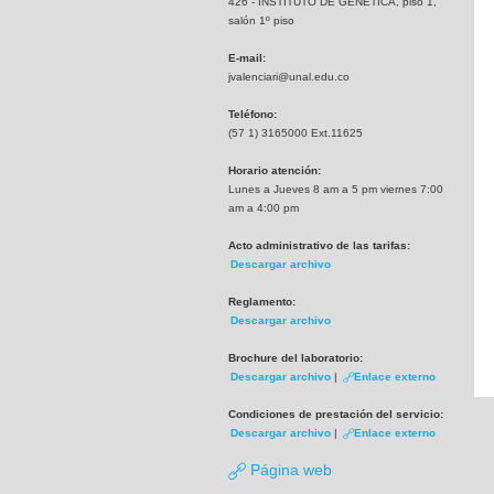
426 - INSTITUTO DE GENETICA, piso 1,
salón 1º piso
E-mail:
jvalenciari@unal.edu.co
Teléfono:
(57 1) 3165000 Ext.11625
Horario atención:
Lunes a Jueves 8 am a 5 pm viernes 7:00
am a 4:00 pm
Acto administrativo de las tarifas:
Descargar archivo
Reglamento:
Descargar archivo
Brochure del laboratorio:
Descargar archivo
|
Enlace externo
Condiciones de prestación del servicio:
Descargar archivo
|
Enlace externo
Página web