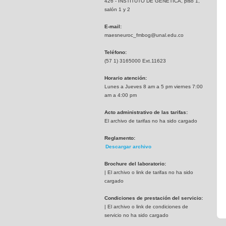
426 - INSTITUTO DE GENETICA, piso 1,
salón 1 y 2
E-mail:
maesneuroc_fmbog@unal.edu.co
Teléfono:
(57 1) 3165000 Ext.11623
Horario atención:
Lunes a Jueves 8 am a 5 pm viernes 7:00
am a 4:00 pm
Acto administrativo de las tarifas:
El archivo de tarifas no ha sido cargado
Reglamento:
Descargar archivo
Brochure del laboratorio:
| El archivo o link de tarifas no ha sido
cargado
Condiciones de prestación del servicio:
| El archivo o link de condiciones de
servicio no ha sido cargado