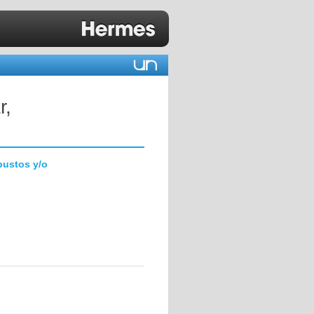
r,
bustos y/o