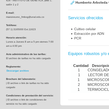
426 - INSTITUTO DE GENETICA, piso 1,
Humberto Arboleda
salón 1 y 2
E-mail:
maesneuroc_fmbog@unal.edu.co
Servicios ofrecidos
Teléfono:
Cultivo celular
(57 1) 3165000 Ext.11623
Extracción por ADN
Horario atención:
PCR
Lunes a Jueves 8 am a 5 pm viernes 7:00
am a 4:00 pm
Equipos robustos y/o 
Acto administrativo de las tarifas:
El archivo de tarifas no ha sido cargado
Cantidad
Descripci
Reglamento:
1
CONGELADO
Descargar archivo
1
LECTOR DE
Brochure del laboratorio:
1
MICROSCOP
| El archivo o link de tarifas no ha sido
2
MICROSCOP
cargado
1
TERMOCIC
Condiciones de prestación del servicio:
| El archivo o link de condiciones de
servicio no ha sido cargado