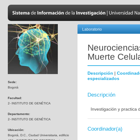
Laboratorio
Neurociencias
Muerte Celul
Descripción
|
Coordinad
especializados
Sede:
Bogotá
Descripción
Facultad:
2- INSTITUTO DE GENÉTICA
Investigación y practica
Departamento:
2- INSTITUTO DE GENÉTICA
Coordinador(a)
Ubicación:
Bogotá, D.C., Ciudad Universitaria, edificio