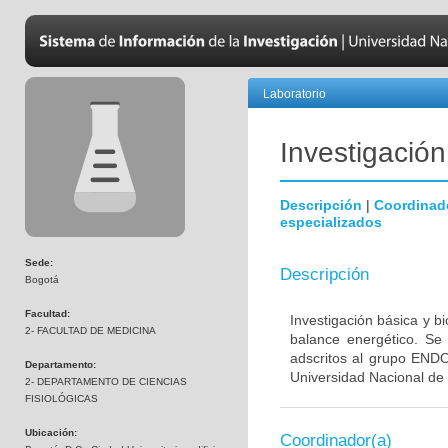
Laboratorio
Investigació
Descripción
|
Coordinad
especializados
Sede:
Descripción
Bogotá
Facultad:
Investigación básica y b
2- FACULTAD DE MEDICINA
balance energético. Se 
adscritos al grupo EN
Departamento:
Universidad Nacional de 
2- DEPARTAMENTO DE CIENCIAS
FISIOLÓGICAS
Ubicación:
Coordinador(a)