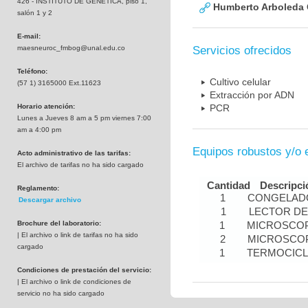
426 - INSTITUTO DE GENETICA, piso 1,
Humberto Arboleda
salón 1 y 2
E-mail:
maesneuroc_fmbog@unal.edu.co
Servicios ofrecidos
Teléfono:
Cultivo celular
(57 1) 3165000 Ext.11623
Extracción por ADN
Horario atención:
PCR
Lunes a Jueves 8 am a 5 pm viernes 7:00
am a 4:00 pm
Equipos robustos y/o 
Acto administrativo de las tarifas:
El archivo de tarifas no ha sido cargado
Cantidad
Descripci
Reglamento:
1
CONGELADO
Descargar archivo
1
LECTOR DE
Brochure del laboratorio:
1
MICROSCOP
| El archivo o link de tarifas no ha sido
2
MICROSCOP
cargado
1
TERMOCIC
Condiciones de prestación del servicio:
| El archivo o link de condiciones de
servicio no ha sido cargado