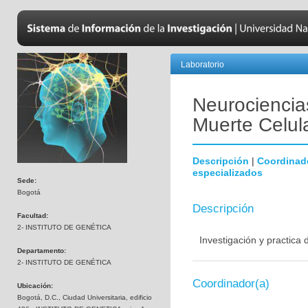
Laboratorio
Neurociencias
Muerte Celul
Descripción
|
Coordinad
especializados
Sede:
Bogotá
Descripción
Facultad:
2- INSTITUTO DE GENÉTICA
Investigación y practica
Departamento:
2- INSTITUTO DE GENÉTICA
Coordinador(a)
Ubicación:
Bogotá, D.C., Ciudad Universitaria, edificio