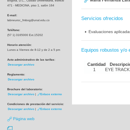
Maria Fernanda Lara
Bogotá, D.C., Ciudad Universitaria, edificio
471 - MEDICINA, piso 1, salón 164
E-mail:
Servicios ofrecidos
labneuroc_fmbog@unal.edu.co
Teléfono:
Evaluaciones aplicada
(57 1) 3165000 Ext.15202
Horario atención:
Equipos robustos y/o 
Lunes a Viernes de 8-12 y de 2 a 5 pm
Acto administrativo de las tarifas:
Cantidad
Descripci
Descargar archivo
1
EYE TRACK
Reglamento:
Descargar archivo
Brochure del laboratorio:
Descargar archivo
|
Enlace externo
Condiciones de prestación del servicio:
Descargar archivo
|
Enlace externo
Página web