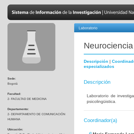
Laboratorio
Neurociencia
Descripción
|
Coordinad
especializados
Sede:
Descripción
Bogotá
Facultad:
Laboratorio de investiga
2- FACULTAD DE MEDICINA
psicolingüistica.
Departamento:
2- DEPARTAMENTO DE COMUNICACIÓN
HUMANA
Coordinador(a)
Ubicación: