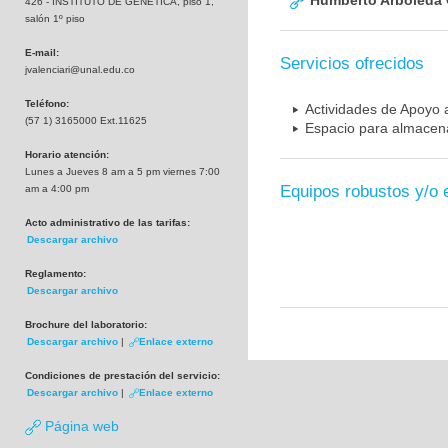
Humberto Arboleda
426 - INSTITUTO DE GENETICA, piso 1,
salón 1º piso
E-mail:
Servicios ofrecidos
jvalenciari@unal.edu.co
Teléfono:
Actividades de Apoyo a
(57 1) 3165000 Ext.11625
Espacio para almacena
Horario atención:
Lunes a Jueves 8 am a 5 pm viernes 7:00
Equipos robustos y/o 
am a 4:00 pm
Acto administrativo de las tarifas:
Descargar archivo
Reglamento:
Descargar archivo
Brochure del laboratorio:
Descargar archivo
|
Enlace externo
Condiciones de prestación del servicio:
Descargar archivo
|
Enlace externo
Página web