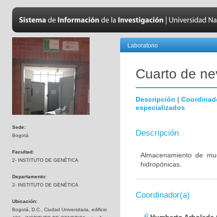
Laboratorio
Cuarto de nev
Descripción
|
Coordinad
especializados
Sede:
Descripción
Bogotá
Facultad:
Almacenamiento de mues
2- INSTITUTO DE GENÉTICA
hidropónicas.
Departamento:
2- INSTITUTO DE GENÉTICA
Coordinador(a)
Ubicación:
Bogotá, D.C., Ciudad Universitaria, edificio