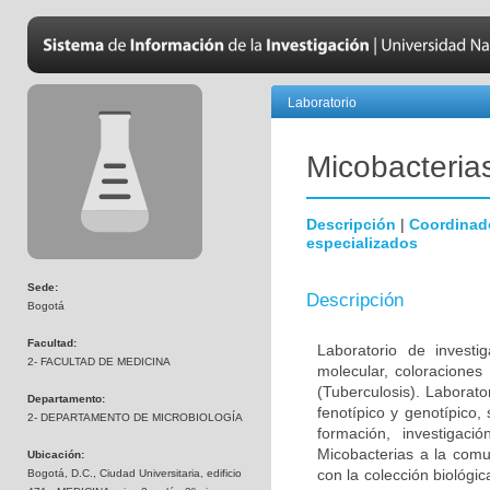
Laboratorio
Micobacteria
Descripción
|
Coordinad
especializados
Sede:
Descripción
Bogotá
Facultad:
Laboratorio de investi
2- FACULTAD DE MEDICINA
molecular, coloraciones
(Tuberculosis). Laborato
Departamento:
fenotípico y genotípico,
2- DEPARTAMENTO DE MICROBIOLOGÍA
formación, investigaci
Micobacterias a la comu
Ubicación:
con la colección biológi
Bogotá, D.C., Ciudad Universitaria, edificio