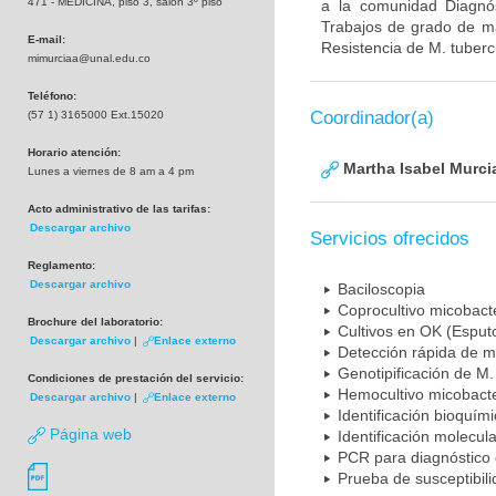
471 - MEDICINA, piso 3, salón 3º piso
a la comunidad Diagnó
Trabajos de grado de ma
E-mail:
Resistencia de M. tuberc
mimurciaa@unal.edu.co
Teléfono:
Coordinador(a)
(57 1) 3165000 Ext.15020
Horario atención:
Martha Isabel Murci
Lunes a viernes de 8 am a 4 pm
Acto administrativo de las tarifas:
Descargar archivo
Servicios ofrecidos
Reglamento:
Descargar archivo
Baciloscopia
Coprocultivo micobact
Brochure del laboratorio:
Cultivos en OK (Esputo
Descargar archivo
|
Enlace externo
Detección rápida de m
Genotipificación de M.
Condiciones de prestación del servicio:
Hemocultivo micobacte
Descargar archivo
|
Enlace externo
Identificación bioquím
Página web
Identificación molecul
PCR para diagnóstico 
Prueba de susceptibil