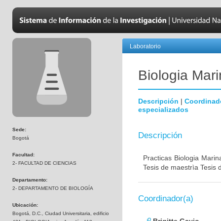
Laboratorio
Biologia Mar
Descripción
|
Coordinad
especializados
Sede:
Descripción
Bogotá
Facultad:
Practicas Biologia Mari
2- FACULTAD DE CIENCIAS
Tesis de maestrìa Tesis 
Departamento:
2- DEPARTAMENTO DE BIOLOGÍA
Coordinador(a)
Ubicación:
Bogotá, D.C., Ciudad Universitaria, edificio