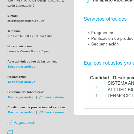
Humberto Arboleda
426 - INSTITUTO DE GENETICA, piso 1,
salón Laboratorio 5
E-mail:
Servicios ofrecidos
solicitssigmol@unal.edu.co
Teléfono:
Fragmentos
(57 1) 3165000 Ext.11634 11636
Purificación de produ
Secuenciación
Horario atención:
Lunes a Viernes 8 am a 5 pm
Acto administrativo de las tarifas:
Equipos robustos y/o 
Descargar archivo
Reglamento:
Cantidad
Descripci
Descargar archivo
SISTEMA A
1
APPLIED B
Brochure del laboratorio:
1
TERMOCIC
Descargar archivo
|
Enlace externo
Condiciones de prestación del servicio:
Descargar archivo
|
Enlace externo
Página web