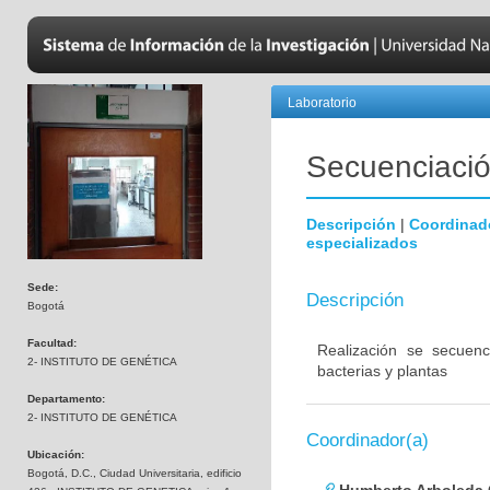
Laboratorio
Secuenciación
Descripción
|
Coordinad
especializados
Sede:
Descripción
Bogotá
Facultad:
Realización se secuenc
2- INSTITUTO DE GENÉTICA
bacterias y plantas
Departamento:
2- INSTITUTO DE GENÉTICA
Coordinador(a)
Ubicación:
Bogotá, D.C., Ciudad Universitaria, edificio