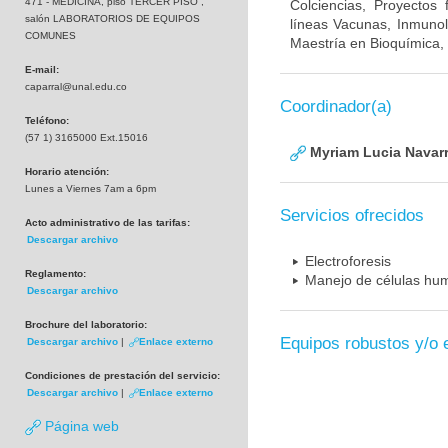
471 - MEDICINA, piso TERCER PISO ,
Colciencias, Proyectos
salón LABORATORIOS DE EQUIPOS
líneas Vacunas, Inmunol
COMUNES
Maestría en Bioquímica, 
E-mail:
caparral@unal.edu.co
Coordinador(a)
Teléfono:
(57 1) 3165000 Ext.15016
Myriam Lucia Navarr
Horario atención:
Lunes a Viernes 7am a 6pm
Servicios ofrecidos
Acto administrativo de las tarifas:
Descargar archivo
Electroforesis
Reglamento:
Manejo de células hum
Descargar archivo
Brochure del laboratorio:
Equipos robustos y/o 
Descargar archivo
|
Enlace externo
Condiciones de prestación del servicio:
Descargar archivo
|
Enlace externo
Página web