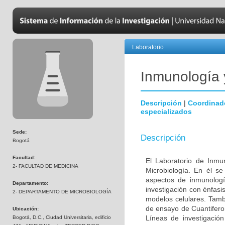
Laboratorio
Inmunología 
Descripción
|
Coordinad
especializados
Sede:
Descripción
Bogotá
Facultad:
El Laboratorio de Inmu
2- FACULTAD DE MEDICINA
Microbiología. En él s
aspectos de inmunologí
Departamento:
investigación con énfasi
2- DEPARTAMENTO DE MICROBIOLOGÍA
modelos celulares. Tambi
de ensayo de Cuantiferon
Ubicación:
Líneas de investigació
Bogotá, D.C., Ciudad Universitaria, edificio