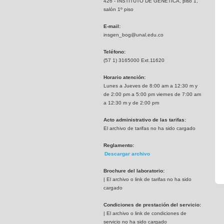
426 - INSTITUTO DE GENETICA, piso 1,
salón 1º piso
E-mail:
insgen_bog@unal.edu.co
Teléfono:
(57 1) 3165000 Ext.11620
Horario atención:
Lunes a Jueves de 8:00 am a 12:30 m y
de 2:00 pm a 5:00 pm viernes de 7:00 am
a 12:30 m y de 2:00 pm
Acto administrativo de las tarifas:
El archivo de tarifas no ha sido cargado
Reglamento:
Descargar archivo
Brochure del laboratorio:
| El archivo o link de tarifas no ha sido
cargado
Condiciones de prestación del servicio:
| El archivo o link de condiciones de
servicio no ha sido cargado