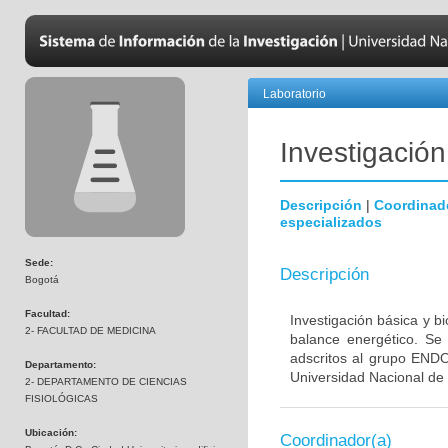
Laboratorio
Investigació
Descripción
|
Coordinad
especializados
Sede:
Descripción
Bogotá
Facultad:
Investigación básica y b
2- FACULTAD DE MEDICINA
balance energético. Se 
adscritos al grupo EN
Departamento:
Universidad Nacional de 
2- DEPARTAMENTO DE CIENCIAS
FISIOLÓGICAS
Ubicación:
Coordinador(a)