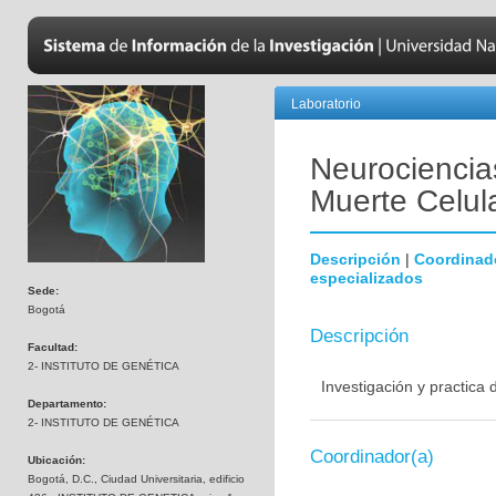
Laboratorio
Neurociencias
Muerte Celul
Descripción
|
Coordinad
especializados
Sede:
Bogotá
Descripción
Facultad:
2- INSTITUTO DE GENÉTICA
Investigación y practica
Departamento:
2- INSTITUTO DE GENÉTICA
Coordinador(a)
Ubicación:
Bogotá, D.C., Ciudad Universitaria, edificio