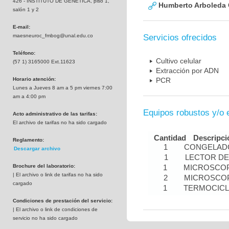
426 - INSTITUTO DE GENETICA, piso 1,
Humberto Arboleda
salón 1 y 2
E-mail:
maesneuroc_fmbog@unal.edu.co
Servicios ofrecidos
Teléfono:
Cultivo celular
(57 1) 3165000 Ext.11623
Extracción por ADN
Horario atención:
PCR
Lunes a Jueves 8 am a 5 pm viernes 7:00
am a 4:00 pm
Equipos robustos y/o 
Acto administrativo de las tarifas:
El archivo de tarifas no ha sido cargado
Cantidad
Descripci
Reglamento:
1
CONGELADO
Descargar archivo
1
LECTOR DE
Brochure del laboratorio:
1
MICROSCOP
| El archivo o link de tarifas no ha sido
2
MICROSCOP
cargado
1
TERMOCIC
Condiciones de prestación del servicio:
| El archivo o link de condiciones de
servicio no ha sido cargado