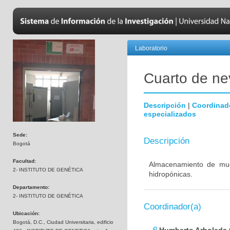
Laboratorio
Cuarto de nev
Descripción
|
Coordinad
especializados
Sede:
Descripción
Bogotá
Facultad:
Almacenamiento de mues
2- INSTITUTO DE GENÉTICA
hidropónicas.
Departamento:
2- INSTITUTO DE GENÉTICA
Coordinador(a)
Ubicación:
Bogotá, D.C., Ciudad Universitaria, edificio