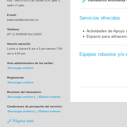
Humberto Arboleda
426 - INSTITUTO DE GENETICA, piso 1,
salón 1º piso
E-mail:
Servicios ofrecidos
jvalenciari@unal.edu.co
Teléfono:
Actividades de Apoyo a
(57 1) 3165000 Ext.11625
Espacio para almacena
Horario atención:
Lunes a Jueves 8 am a 5 pm viernes 7:00
Equipos robustos y/o 
am a 4:00 pm
Acto administrativo de las tarifas:
Descargar archivo
Reglamento:
Descargar archivo
Brochure del laboratorio:
Descargar archivo
|
Enlace externo
Condiciones de prestación del servicio:
Descargar archivo
|
Enlace externo
Página web