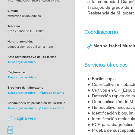
471 - MEDICINA, piso 3, salón 3º piso
a la comunidad Diagnó
Trabajos de grado de ma
E-mail:
Resistencia de M. tuberc
mimurciaa@unal.edu.co
Teléfono:
Coordinador(a)
(57 1) 3165000 Ext.15020
Horario atención:
Martha Isabel Murci
Lunes a viernes de 8 am a 4 pm
Acto administrativo de las tarifas:
Descargar archivo
Servicios ofrecidos
Reglamento:
Descargar archivo
Baciloscopia
Coprocultivo micobact
Brochure del laboratorio:
Cultivos en OK (Esputo
Descargar archivo
|
Enlace externo
Detección rápida de m
Genotipificación de M.
Condiciones de prestación del servicio:
Hemocultivo micobacte
Descargar archivo
|
Enlace externo
Identificación bioquím
Página web
Identificación molecul
PCR para diagnóstico 
Prueba de susceptibil