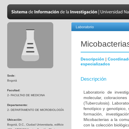
Laboratorio
Micobacteria
Descripción
|
Coordinad
especializados
Sede:
Descripción
Bogotá
Facultad:
Laboratorio de investi
2- FACULTAD DE MEDICINA
molecular, coloraciones
(Tuberculosis). Laborato
Departamento:
fenotípico y genotípico,
2- DEPARTAMENTO DE MICROBIOLOGÍA
formación, investigaci
Micobacterias a la comu
Ubicación:
con la colección biológi
Bogotá, D.C., Ciudad Universitaria, edificio