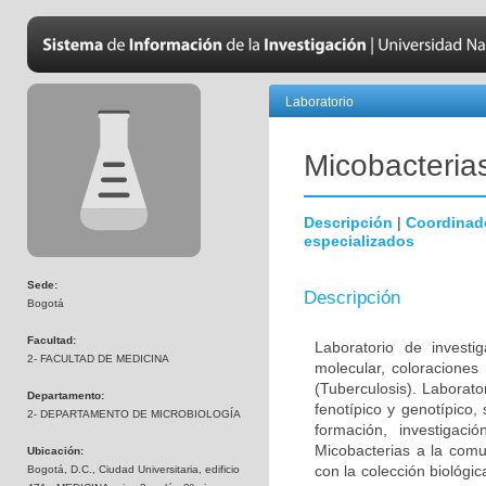
Laboratorio
Micobacteria
Descripción
|
Coordinad
especializados
Sede:
Descripción
Bogotá
Facultad:
Laboratorio de investi
2- FACULTAD DE MEDICINA
molecular, coloraciones
(Tuberculosis). Laborato
Departamento:
fenotípico y genotípico,
2- DEPARTAMENTO DE MICROBIOLOGÍA
formación, investigaci
Micobacterias a la comu
Ubicación:
con la colección biológi
Bogotá, D.C., Ciudad Universitaria, edificio