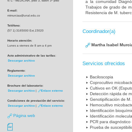
471 - MEDICINA, piso 3, salón 3º piso
a la comunidad Diagnó
Trabajos de grado de ma
E-mail:
Resistencia de M. tuberc
mimurciaa@unal.edu.co
Teléfono:
Coordinador(a)
(57 1) 3165000 Ext.15020
Horario atención:
Martha Isabel Murci
Lunes a viernes de 8 am a 4 pm
Acto administrativo de las tarifas:
Descargar archivo
Servicios ofrecidos
Reglamento:
Descargar archivo
Baciloscopia
Coprocultivo micobact
Brochure del laboratorio:
Cultivos en OK (Esputo
Descargar archivo
|
Enlace externo
Detección rápida de m
Genotipificación de M.
Condiciones de prestación del servicio:
Hemocultivo micobacte
Descargar archivo
|
Enlace externo
Identificación bioquím
Página web
Identificación molecul
PCR para diagnóstico 
Prueba de susceptibil