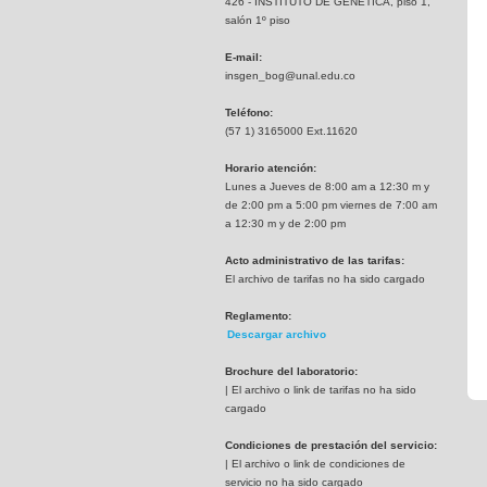
426 - INSTITUTO DE GENETICA, piso 1,
salón 1º piso
E-mail:
insgen_bog@unal.edu.co
Teléfono:
(57 1) 3165000 Ext.11620
Horario atención:
Lunes a Jueves de 8:00 am a 12:30 m y
de 2:00 pm a 5:00 pm viernes de 7:00 am
a 12:30 m y de 2:00 pm
Acto administrativo de las tarifas:
El archivo de tarifas no ha sido cargado
Reglamento:
Descargar archivo
Brochure del laboratorio:
| El archivo o link de tarifas no ha sido
cargado
Condiciones de prestación del servicio:
| El archivo o link de condiciones de
servicio no ha sido cargado