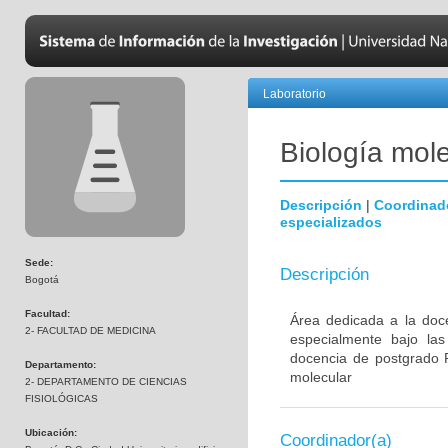
Laboratorio
Biología mole
Descripción
|
Coordinad
especializados
Sede:
Descripción
Bogotá
Facultad:
Área dedicada a la doce
2- FACULTAD DE MEDICINA
especialmente bajo las
docencia de postgrado P
Departamento:
molecular
2- DEPARTAMENTO DE CIENCIAS
FISIOLÓGICAS
Ubicación:
Coordinador(a)