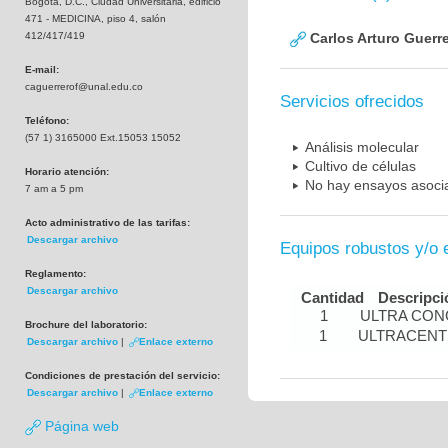
Bogotá, D.C., Ciudad Universitaria, edificio
471 - MEDICINA, piso 4, salón
412/417/419
Carlos Arturo Guerr
E-mail:
caguerrerof@unal.edu.co
Servicios ofrecidos
Teléfono:
(57 1) 3165000 Ext.15053 15052
Análisis molecular
Cultivo de células
Horario atención:
No hay ensayos asociad
7 am a 5 pm
Acto administrativo de las tarifas:
Descargar archivo
Equipos robustos y/o 
Reglamento:
Descargar archivo
Cantidad
Descripci
1
ULTRA CO
Brochure del laboratorio:
1
ULTRACENT
Descargar archivo
|
Enlace externo
Condiciones de prestación del servicio:
Descargar archivo
|
Enlace externo
Página web