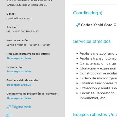
452 - POSGRADO DE BIOQUIMICA Y
CARB0NES, piso 2, salón 201-1B
Coordinador(a)
E-mail:
cysotoo@una.edu.co
Carlos Yesid Soto O
Teléfono:
(57 1) 3165000 Ext.14445
Horario atención:
Servicios ofrecidos
Lunes a Viernes 7:00 am a 7:00 pm
Análisis metabolismo 
Acto administrativo de las tarifas:
Análisis transcriptómi
Descargar archivo
Caracterización carga 
Reglamento:
Clonación y expresión 
Descargar archivo
Construcción vesícul
Cultivo de microorgan
Brochure del laboratorio:
Estudios funcionales 
Descargar archivo
|
Extracción y análisis 
Técnicas laboratorio
Condiciones de prestación del servicio:
Inmunoblot, etc
Descargar archivo
|
Página web
Equipos robustos y/o 