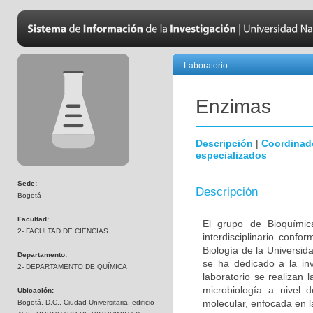
Laboratorio
Enzimas
Descripción
|
Coordinad
especializados
Sede:
Descripción
Bogotá
Facultad:
El grupo de Bioquímic
2- FACULTAD DE CIENCIAS
interdisciplinario con
Biología de la Universi
Departamento:
se ha dedicado a la inv
2- DEPARTAMENTO DE QUÍMICA
laboratorio se realizan 
microbiología a nivel 
Ubicación:
molecular, enfocada en l
Bogotá, D.C., Ciudad Universitaria, edificio