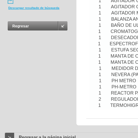
1
AGITADOR 
1
AGITADOR 
Descargar resultado de búsqueda
1
AGITADOR 
1
BALANZA AN
1
BAÑO DE U
Regresar
1
CROMATOGR
1
DESECADO
1
ESPECTRO
1
ESTUFA SE
1
MANTA DE 
1
MANTA DE 
1
MEDIDOR D
1
NEVERA (P
1
PH METRO
1
PH-METRO
1
REACTOR P
2
REGULADOR
1
TERMOHIG
Regresar a la página inicial