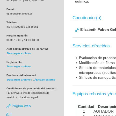
BLOQUE 16, piso 3, salón 318
química.
E-mail:
epabon@unal.edu.co
Coordinador(a)
Teléfono:
(57 4) 4309888 Ext.46361
Elizabeth Pabon Ge
Horario atención:
08:00-12:00 y 14:00-18:00
Servicios ofrecidos
Acto administrativo de las tarifas:
Descargar archivo
Evaluación de proceso
Reglamento:
Modificación de fibras
Descargar archivo
Síntesis de materiales
microporosos (zeolitas
Brochure del laboratorio:
Síntesis de nanopartíc
Descargar archivo
|
Enlace externo
Condiciones de prestación del servicio:
| El archivo o link de condiciones de
Equipos robustos y/o 
servicio no ha sido cargado
Página web
Cantidad
Descripci
1
AGITADOR