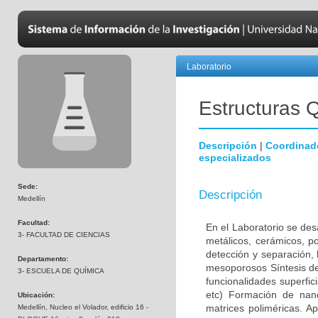
Laboratorio
Estructuras 
Descripción
|
Coordinad
especializados
Sede:
Descripción
Medellín
Facultad:
En el Laboratorio se des
3- FACULTAD DE CIENCIAS
metálicos, cerámicos, p
detección y separación, 
Departamento:
mesoporosos Síntesis de 
3- ESCUELA DE QUÍMICA
funcionalidades superfic
etc) Formación de nan
Ubicación:
matrices poliméricas. A
Medellín, Nucleo el Volador, edificio 16 -