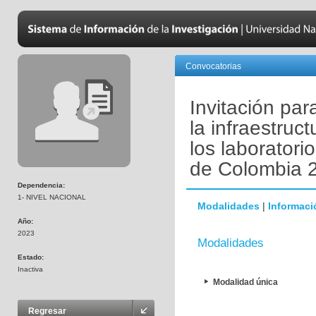
Convocatorias
Invitación pa
la infraestruc
los laboratori
de Colombia 
Dependencia:
1- NIVEL NACIONAL
Modalidades
|
Informaci
Año:
2023
Modalidades
Estado:
Inactiva
Modalidad única
Regresar